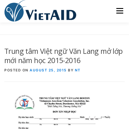
Skip
to
Menu
content
VỀ VIETAID
CÁC CHƯƠNG TRÌNH
NHÀ Ở
Trung tâm Việt ngữ Văn Lang mở lớp
TRUNG TÂM CỘNG ĐỒNG
SINH HOẠT
mới năm học 2015-2016
POSTED ON
AUGUST 25, 2015
BY
NT
THAM GIA
ENGLISH