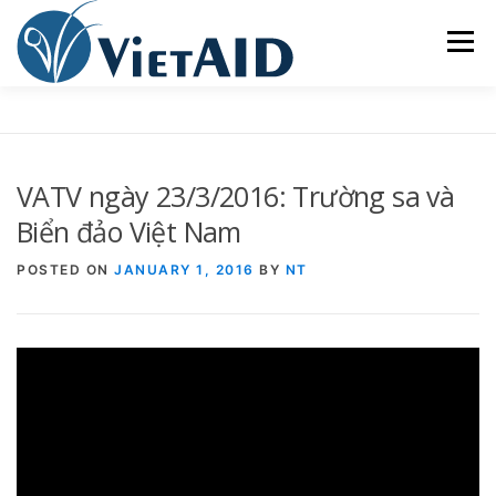
Skip
to
Menu
content
VIETAID
CÁC CHƯƠNG TRÌNH
NHÀ Ở
VATV ngày 23/3/2016: Trường sa và
TRUNG TÂM CỘNG ĐỒNG
SINH HOẠT
Biển đảo Việt Nam
POSTED ON
JANUARY 1, 2016
BY
NT
THAM GIA
ENGLISH