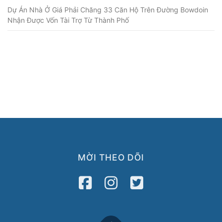
Dự Án Nhà Ở Giá Phải Chăng 33 Căn Hộ Trên Đường Bowdoin
Nhận Được Vốn Tài Trợ Từ Thành Phố
MỜI THEO DÕI