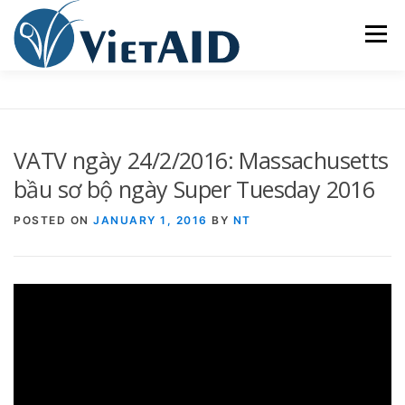
Skip
to
Menu
content
VỀ VIETAID
CÁC CHƯƠNG TRÌNH
NHÀ Ở
VATV ngày 24/2/2016: Massachusetts
TRUNG TÂM CỘNG ĐỒNG
SINH HOẠT
bầu sơ bộ ngày Super Tuesday 2016
POSTED ON
JANUARY 1, 2016
BY
NT
THAM GIA
ENGLISH