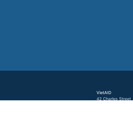
VietAID
42 Charles Street
Dorchester, MA 0
Tel: 617-822-3717
Fax: 617-822-371