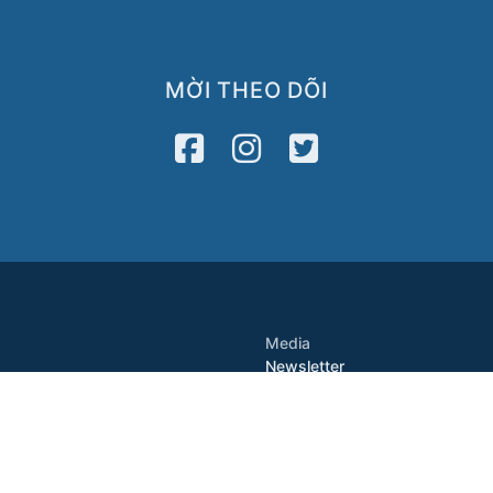
MỜI THEO DÕI
Media
Newsletter
2122
VATV
Press Release
8