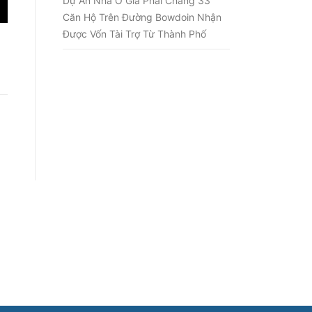
Dự Án Nhà Ở Giá Phải Chăng 33
Căn Hộ Trên Đường Bowdoin Nhận
Được Vốn Tài Trợ Từ Thành Phố