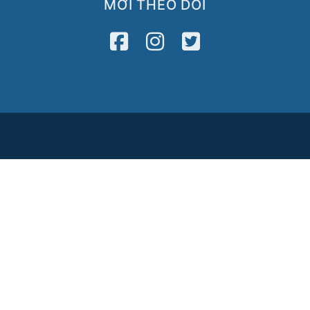
MỜI THEO DÕI
Media
Newsletter
2122
VATV
Press Release
8
Copyright © 2026 VietAID