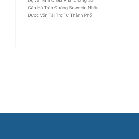
Dự Án Nhà Ở Giá Phải Chăng 33
Căn Hộ Trên Đường Bowdoin Nhận
Được Vốn Tài Trợ Từ Thành Phố