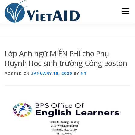
Skip
to
Menu
content
VỀ VIETAID
CÁC CHƯƠNG TRÌNH
NHÀ Ở
Lớp Anh ngữ MIỄN PHÍ cho Phụ
TRUNG TÂM CỘNG ĐỒNG
SINH HOẠT
Huynh Học sinh trường Công Boston
POSTED ON
JANUARY 16, 2020
BY
NT
THAM GIA
ENGLISH