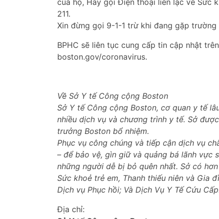
của họ, Hay gọi Điện thoại liên lạc về Sứ
211.
Xin đừng gọi 9-1-1 trừ khi đang gặp trường
BPHC sẽ liên tục cung cấp tin cập nhật trê
boston.gov/coronavirus.
Về Sở Y tế Công cộng Boston
Sở Y tế Công cộng Boston, cơ quan y tế lâ
nhiều dịch vụ và chương trình y tế. Sở đượ
trưởng Boston bổ nhiệm.
Phục vụ công chúng và tiếp cận dịch vụ c
– để bảo vệ, gìn giữ và quảng bá lãnh vực s
những người dễ bị bỏ quên nhất. Sở có hơn
Sức khoẻ trẻ em, Thanh thiếu niên và Gia đ
Dịch vụ Phục hồi; Và Dịch Vụ Y Tế Cứu Cấp
Địa chỉ: