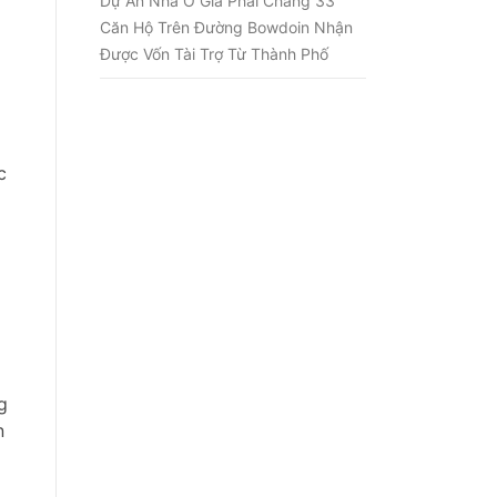
Dự Án Nhà Ở Giá Phải Chăng 33
Căn Hộ Trên Đường Bowdoin Nhận
Được Vốn Tài Trợ Từ Thành Phố
c
g
n