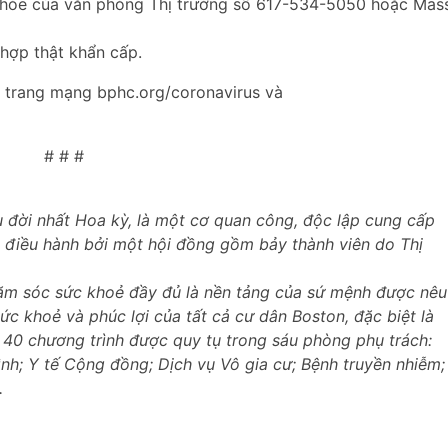
c khỏe của văn phòng Thị trưởng số 617-534-5050 hoặc Mas
 hợp thật khẩn cấp.
n trang mạng bphc.org/coronavirus và
# # #
u đời nhất Hoa kỳ, là một cơ quan công, độc lập cung cấp
c điều hành bởi một hội đồng gồm bảy thành viên do Thị
hăm sóc sức khoẻ đầy đủ là nền tảng của sứ mệnh được nêu
ức khoẻ và phúc lợi của tất cả cư dân Boston, đặc biệt là
 40 chương trình được quy tụ trong sáu phòng phụ trách:
ình; Y tế Cộng đồng; Dịch vụ Vô gia cư; Bệnh truyền nhiễm;
.