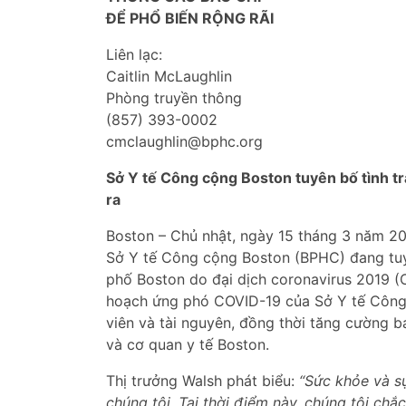
ĐỂ PHỔ BIẾN RỘNG RÃI
Liên lạc:
Caitlin McLaughlin
Phòng truyền thông
(857) 393-0002
cmclaughlin@bphc.org
Sở Y tế Công cộng Boston tuyên bố tình t
ra
Boston – Chủ nhật, ngày 15 tháng 3 năm 20
Sở Y tế Công cộng Boston (BPHC) đang tuy
phố Boston do đại dịch coronavirus 2019 (
hoạch ứng phó COVID-19 của Sở Y tế Công
viên và tài nguyên, đồng thời tăng cường b
và cơ quan y tế Boston.
Thị trưởng Walsh phát biểu:
“Sức khỏe và s
chúng tôi. Tại thời điểm này, chúng tôi ch