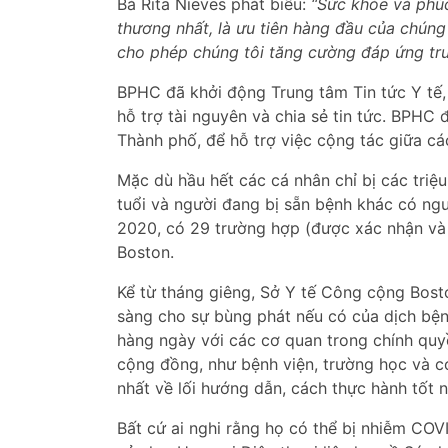
Bà Rita Nieves phát biểu:
“Sức khỏe và phúc
thương nhất, là ưu tiên hàng đầu của chúng
cho phép chúng tôi tăng cường đáp ứng trư
BPHC đã khởi động Trung tâm Tin tức Y tế,
hỗ trợ tài nguyên và chia sẻ tin tức. BPHC
Thành phố, để hỗ trợ việc cộng tác giữa cá
Mặc dù hầu hết các cá nhân chỉ bị các tri
tuổi và người đang bị sẵn bệnh khác có ng
2020, có 29 trường hợp (được xác nhận và 
Boston.
Kể từ tháng giêng, Sở Y tế Công cộng Bost
sàng cho sự bùng phát nếu có của dịch bệ
hàng ngày với các cơ quan trong chính quy
cộng đồng, như bệnh viện, trường học và c
nhất về lối hướng dẫn, cách thực hành tốt 
Bất cứ ai nghi rằng họ có thể bị nhiễm CO