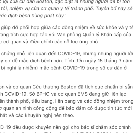
 lợi của cư dân Boston, đặc biệt là những người dễ bị tổn
 tôi, nhiệm vụ của cơ quan y tế thành phố. Tuyên bố này sẽ
ớc dịch bệnh bùng phát này.”
 giúp đỡ phối hợp giữa các đồng nhiệm về sức khỏe và y tế
 đang tích cực hợp tác với Văn phòng Quản lý Khẩn cấp của
c cơ quan và điều chỉnh các nỗ lực ứng phó.
ệu chứng nhỏ liên quan đến COVID-19, nhưng những người lớ
uy cơ dễ mắc dịch bệnh hơn. Tính đến ngày 15 tháng 3 năm
bị nghi là nhiễm) mắc bệnh COVID-19 trong số cư dân ở
on và cơ quan Cứu thương Boston đã tích cực chuẩn bị sẵn
nh COVID-19. Sở BPHC và cơ quan EMS đang giữ liên lạc
ền thành phố, tiểu bang, liên bang và các đồng nhiệm tron
ơ quan an ninh công cộng để bảo đảm có được tin tức mới
nhất và các khuyến nghị nên theo.
VID-19 đều được khuyên nên gọi cho bác sĩ chăm sóc chính