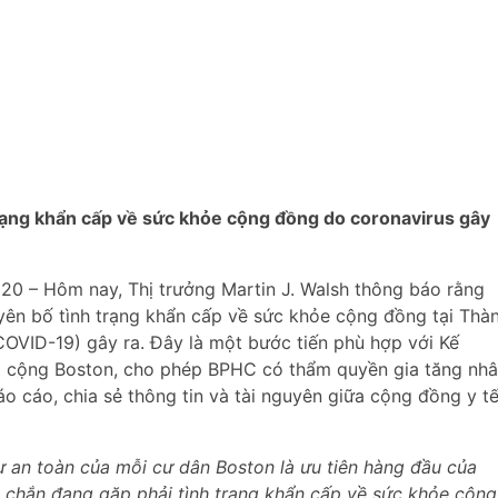
rạng khẩn cấp về sức khỏe cộng đồng do coronavirus gây
20 – Hôm nay, Thị trưởng Martin J. Walsh thông báo rằng
ên bố tình trạng khẩn cấp về sức khỏe cộng đồng tại Thà
COVID-19) gây ra. Đây là một bước tiến phù hợp với Kế
 cộng Boston, cho phép BPHC có thẩm quyền gia tăng nh
áo cáo, chia sẻ thông tin và tài nguyên giữa cộng đồng y t
ự an toàn của mỗi cư dân Boston là ưu tiên hàng đầu của
ắc chắn đang gặp phải tình trạng khẩn cấp về sức khỏe cộng