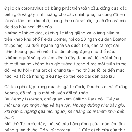
Đại dịch coronavirus đã bùng phát trên toàn cầu, đóng cửa các
biên giới và gây kinh hoàng cho các chính phủ; nó cũng đã len
lỏi vào tân mọi khu phố, mang theo nỗi sợ hãi, sự cô đơn và mối
đe dọa hủy hoại tiền của.
Những cảnh cô độc, cảnh giác láng giềng và lo lắng hiện ra
trên khắp khu phố Fields Corner, nơi có 20 ngàn cư dân Boston
thuộc mọi lứa tuổi, ngành nghề và quốc tịch, cho ta một cái
nhìn thoáng qua về việc trở nên chung đụng như thế nào.
Những người sống và làm việc ở đây đang vật lộn với những
thực tế mà họ không bao giờ tưởng tượng được một tuần trước
đó, và tự hỏi – như tất cả chúng ta – mọi thứ sẽ tồi tệ đến mức
nào, và tất cả những điều này có thể kéo dài đến bao lâu.
Cả khu phố, tập trung quanh ngã tư đại lộ Dorchester và đường
Adams, đã trải qua một chuyển đổi sâu sắc.
Bà Wendy Issokson, chủ quán kem Chill on Park nói:
“Đây là
một khu vực nhộn nhịp và bận rộn. Nhưng dường như bây giờ,
khi bạn đi ngang qua mọi người, sẽ chẳng có ai thèm nhìn đến
bạn”.
Mới thứ Tư trước đây, một số cửa hàng đóng cửa, dán lên tấm
bảng quen thuộc:
“Vì vi rút corona . . . “
. Các cánh cửa của thư