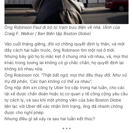
Ô
ng Robinson Paul đi bộ từ trạm bưu điện về nhà. (Ảnh của
Craig F. Walker / Ban Biên tập Boston Globe)
Vào cuối tháng giêng, đôi vợ chồng quyết định ly thân, và mới
đây cách hai tuần trước, ông Robinson tìm một nơi ở mới.
Nhưng bây giờ họ bị mắc kẹt ở chung nhà với nhau, và, mọi thứ
khác trong tương lai không có gì chắc chắn, họ quyết định lại
không bỏ nhau nữa.
Ông Robinson nói:
“Thật bất ngờ, mọi thứ đều thay đổi. Như vũ
trụ đã phán, ‘Các bạn không có thể xa nhau”.
Ông nộp đơn xin công ty Uber trợ cấp trong hai tuần, cho các
tài xế được chẩn đoán hoặc bị cơ quan y tế công cộng yêu cầu
tự cách ly, và sau khi một phóng viên của báo Boston Globe
liên lạc với Uber để xác nhận tình trạng, ông đã nhanh chóng
được cho nghỉ phép.
Nhưng điều gì sẽ xảy ra sau hai tuần kết thúc?
* * *