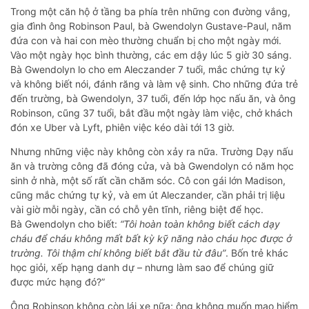
Trong một căn hộ ở tầng ba phía trên những con đường vắng,
gia đình ông Robinson Paul, bà Gwendolyn Gustave-Paul, năm
đứa con và hai con mèo thường chuẩn bị cho một ngày mới.
Vào một ngày học bình thường, các em dậy lúc 5 giờ 30 sáng.
Bà Gwendolyn lo cho em Aleczander 7 tuổi, mắc chứng tự kỷ
và không biết nói, đánh răng và làm vệ sinh. Cho những đứa trẻ
đến trường, bà Gwendolyn, 37 tuổi, đến lớp học nấu ăn, và ông
Robinson, cũng 37 tuổi, bắt đầu một ngày làm việc, chở khách
đón xe Uber và Lyft, phiên việc kéo dài tới 13 giờ.
Nhưng những việc này không còn xảy ra nữa. Trường Dạy nấu
ăn và trường công đã đóng cửa, và bà Gwendolyn có năm học
sinh ở nhà, một số rất cần chăm sóc. Cô con gái lớn Madison,
cũng mắc chứng tự kỷ, và em út Aleczander, cần phải trị liệu
vài giờ mỗi ngày, cần có chỗ yên tĩnh, riêng biệt để học.
Bà Gwendolyn cho biết:
“Tôi hoàn toàn không biết cách dạy
cháu để cháu không mất bất kỳ kỹ năng nào cháu học được ở
trường. Tôi thậm chí không biết bắt đầu từ đâu”
. Bốn trẻ khác
học giỏi, xếp hạng danh dự – nhưng làm sao để chúng giữ
được mức hạng đó?”
Ông Robinson không còn lái xe nữa; ông không muốn mạo hiểm