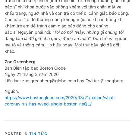
trước để điều trị cho một trẻ mới biết đi. Thông thường, nếu một
bác sĩ nhi khoa bước vào phòng khám với tấm chắn mặt và
khẩu trang, người nhà và con trẻ có thể bị cảnh giác báo động.
Các bác sĩ ở đó thường cũng không mặc áo khoác trắng khi
khám trẻ em để tránh cảm giác báo động cho chúng.
Bác sĩ Nguyễn phải nói:
“Tôi có nói, ‘Này, những gì chúng tôi
đang làm là để giữ cho quí vị được an toàn”
. Đứa trẻ và người
mẹ tỏ vẻ thông cảm. Họ hiểu ngay: Mọi thứ bây giờ đã đổi
khác.
Zoe Greenberg
Ban Biên tập báo Boston Globe
Ngày 21 tháng 3 năm 2020
Liên lạc: zoe.greenberg@globe.com hay Twitter @zoegberg.
Nguồn:
https://www.bostonglobe.com/2020/03/21/nation/what-
coronavirus-has-wved-single-boston-neQU/
POSTED IN
TIN TỨC