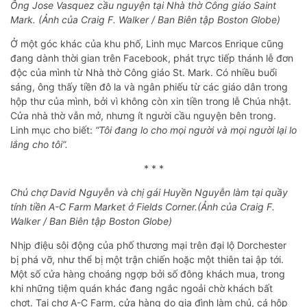
Ông Jose Vasquez cầu nguyện tại Nhà thờ Công giáo Saint
Mark. (Ảnh của Craig F. Walker / Ban Biên tập Boston Globe)
Ở một góc khác của khu phố, Linh mục Marcos Enrique cũng
đang dành thời gian trên Facebook, phát trực tiếp thánh lễ đơn
độc của mình từ Nhà thờ Công giáo St. Mark. Có nhiều buổi
sáng, ông thấy tiền đô la và ngân phiếu từ các giáo dân trong
hộp thư của mình, bởi vì không còn xin tiền trong lễ Chúa nhật.
Cửa nhà thờ vẫn mở, nhưng ít người cầu nguyện bên trong.
Linh mục cho biết:
“Tôi đang lo cho mọi người và mọi người lại lo
lắng cho tôi”.
* * *
Chủ chợ David Nguyễn và chị gái Huyền Nguyễn làm tại quầy
tính tiền A-C Farm Market ở Fields Corner.(Ảnh của Craig F.
Walker / Ban Biên tập Boston Globe)
Nhịp điệu sôi động của phố thương mại trên đại lộ Dorchester
bị phá vỡ, như thể bị một trận chiến hoặc một thiên tai ập tới.
Một số cửa hàng choáng ngợp bởi số đông khách mua, trong
khi những tiệm quán khác đang ngắc ngoải chờ khách bất
chợt. Tại chợ A-C Farm, cửa hàng do gia đình làm chủ, cá hộp