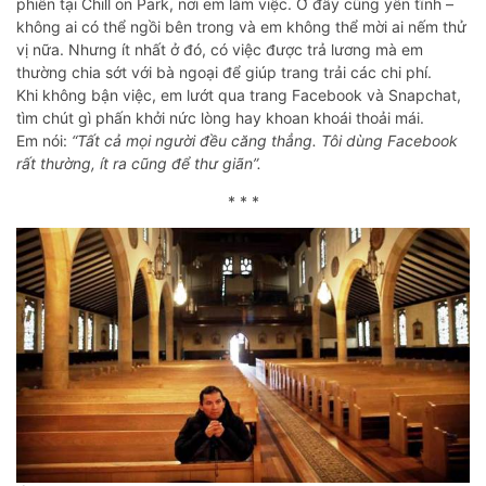
phiên tại Chill on Park, nơi em làm việc. Ở đây cũng yên tĩnh –
không ai có thể ngồi bên trong và em không thể mời ai nếm thử
vị nữa. Nhưng ít nhất ở đó, có việc được trả lương mà em
thường chia sớt với bà ngoại để giúp trang trải các chi phí.
Khi không bận việc, em lướt qua trang Facebook và Snapchat,
tìm chút gì phấn khởi nức lòng hay khoan khoái thoải mái.
Em nói:
“Tất cả mọi người đều căng thẳng. Tôi dùng Facebook
rất thường, ít ra cũng để thư giãn”.
* * *