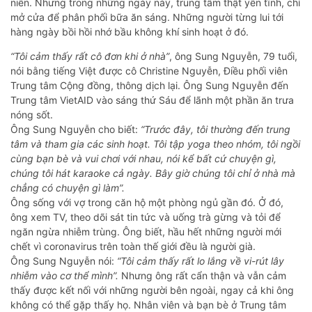
niên. Nhưng trong những ngày này, trung tâm thật yên tĩnh, chỉ
mở cửa để phân phối bữa ăn sáng. Những người từng lui tới
hàng ngày bồi hồi nhớ bầu không khí sinh hoạt ở đó.
“Tôi cảm thấy rất cô đơn khi ở nhà”
, ông Sung Nguyễn, 79 tuổi,
nói bằng tiếng Việt được cô Christine Nguyễn, Điều phối viên
Trung tâm Cộng đồng, thông dịch lại. Ông Sung Nguyễn đến
Trung tâm VietAID vào sáng thứ Sáu để lãnh một phần ăn trưa
nóng sốt.
Ông Sung Nguyễn cho biết:
“Trước đây, tôi thường đến trung
tâm và tham gia các sinh hoạt. Tôi tập yoga theo nhóm, tôi ngồi
cùng bạn bè và vui chơi với nhau, nói kể bất cứ chuyện gì,
chúng tôi hát karaoke cả ngày. Bây giờ chúng tôi chỉ ở nhà mà
chẳng có chuyện gì làm”.
Ông sống với vợ trong căn hộ một phòng ngủ gần đó. Ở đó,
ông xem TV, theo dõi sát tin tức và uống trà gừng và tỏi để
ngăn ngừa nhiễm trùng. Ông biết, hầu hết những người mới
chết vì coronavirus trên toàn thế giới đều là người già.
Ông Sung Nguyễn nói:
“Tôi cảm thấy rất lo lắng về vi-rút lây
nhiễm vào cơ thể mình”.
Nhưng ông rất cẩn thận và vẫn cảm
thấy được kết nối với những người bên ngoài, ngay cả khi ông
không có thể gặp thấy họ. Nhân viên và bạn bè ở Trung tâm