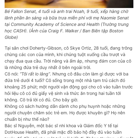
Bé Fallon Senat, 4 tuổi và anh trai Noah, 9 tuổi, xếp hàng chờ
lãnh phần ăn sáng và bữa trưa miễn phí với mẹ Naomie Senat
tại Community Academy of Science and Health (Trường trung
học CASH). (Ảnh của Craig F. Walker / Ban Biên tập Boston
Globe)
Tại sân chơi Doherty-Gibson, cô Skye Ortiz, 28 tuổi, đang trông
chừng các con của mình, khi chúng tuột xuống cầu trượt và
chạy đua qua cầu. Trời nắng và ấm áp, nhưng đám con của cô
là những đứa trẻ duy nhất ở bên ngoài trời.
Cô nói:
“Tôi rất lo lắng”
. Nhưng cô đâu còn làm gì được với ba
đứa trẻ dưới 4 tuổi? Cô sống trong một nhà tạm trú cách đó
khoảng 25 phút; một người vận động gọi cho cô vào tuần trước
hỏi liệu cô có đủ giấy vệ sinh và thức ăn trong hai tuần tới
không. Cô trả lời có đủ. Cho bây giờ.
Không có sách hướng dẫn dành cho phụ huynh hoặc những
người chuyên chăm sóc trẻ em. Họ được khuyên gì? Họ nên
chuẩn bị như thế nào?
Bác sĩ Nguyễn, một bác sĩ nhi khoa và Giám đốc Y tế tại
DotHouse Health, đã phải mặc đồ bảo hộ đầy đủ vào tuần