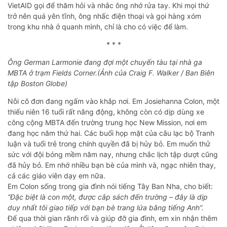
VietAID gọi để thăm hỏi và nhắc ông nhớ rửa tay. Khi mọi thứ
trở nên quá yên tĩnh, ông nhấc điện thoại và gọi hàng xóm
trong khu nhà ở quanh mình, chỉ là cho có việc để làm.
* * *
Ông German Larmonie đang đợi một chuyến tàu tại nhà ga
MBTA ở trạm Fields Corner.(Ảnh của Craig F. Walker / Ban Biên
tập Boston Globe)
Nỗi cô đơn đang ngấm vào khắp nơi. Em Josiehanna Colon, một
thiếu niên 16 tuổi rất năng động, không còn có dịp dùng xe
công cộng MBTA đến trường trung học New Mission, nơi em
đang học năm thứ hai. Các buổi họp mặt của câu lạc bộ Tranh
luận và tuổi trẻ trong chính quyền đã bị hủy bỏ. Em muốn thử
sức với đội bóng mềm năm nay, nhưng chắc lịch tập dượt cũng
đã hủy bỏ. Em nhớ nhiều bạn bè của mình và, ngạc nhiên thay,
cả các giáo viên dạy em nữa.
Em Colon sống trong gia đình nói tiếng Tây Ban Nha, cho biết:
“Đặc biệt là con một, được cắp sách đến trường – đây là dịp
duy nhất tôi giao tiếp với bạn bè trang lứa bằng tiếng Anh”.
Để qua thời gian rãnh rổi và giúp đỡ gia đình, em xin nhận thêm