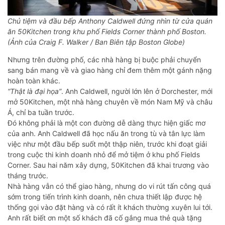
Chủ tiệm và đầu bếp Anthony Caldwell đứng nhìn từ cửa quán
ăn 50Kitchen trong khu phố Fields Corner thành phố Boston.
(Ảnh của Craig F. Walker / Ban Biên tập Boston Globe)
Nhưng trên đường phố, các nhà hàng bị buộc phải chuyển
sang bán mang về và giao hàng chỉ đem thêm một gánh nặng
hoàn toàn khác.
“Thật là đại họa”
. Anh Caldwell, người lớn lên ở Dorchester, mới
mở 50Kitchen, một nhà hàng chuyên về món Nam Mỹ và châu
Á, chỉ ba tuần trước.
Đó không phải là một con đường dễ dàng thực hiện giấc mơ
của anh. Anh Caldwell đã học nấu ăn trong tù và tân lực làm
việc như một đầu bếp suốt một thập niên, trước khi đoạt giải
trong cuộc thi kinh doanh nhỏ để mở tiệm ở khu phố Fields
Corner. Sau hai năm xây dựng, 50Kitchen đã khai trương vào
tháng trước.
Nhà hàng vẫn có thể giao hàng, nhưng do vi rút tấn công quá
sớm trong tiến trình kinh doanh, nên chưa thiết lập được hệ
thống gọi vào đặt hàng và có rất ít khách thường xuyên lui tới.
Anh rất biết ơn một số khách đã cố gắng mua thẻ quà tặng