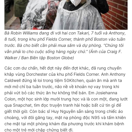
Bà Robin Williams đang đi với hai con Takari, 7 tuổi và Anthony,
8 tuổi, trong khu phố Fields Corner, thành phố Boston vào tuần
trước. Bà cho biết cần phải mua sắm và dự phòng. “Chúng tôi
vẫn phải lo cho cuộc sống hàng ngày chứ.” (Ảnh của Craig F.
Walker / Ban Biên tập Boston Globe)
Các cơn dư chấn, hết đợt này đến đợt khác, đã rung chuyển
khắp vùng Dorchester của khu phố Fields Corner. Anh Anthony
Caldwell đứng lẻ loi trong tiệm 50Kitchen, quán ăn mà anh ta
mới mở chỉ ba tuần trước, não nề về khoản nợ vay trong khi
phải vứt bỏ các thức ăn hư không thể bán. Em Josiehanna
Colon, một học sinh lớp mười trung học và là con một, đang lướt
qua Snapchat, tìm đọc truyện tranh hài hoặc bất cứ tin gì để
giết thời giờ. Còn bác sĩ Huy Nguyễn sẵn sàng trong chiếc áo
choàng, với đôi găng tay, mặt nạ phòng độc N95 và tấm khiên
che mặt tại một phòng khám địa phương trước khi khám bệnh
cho một trẻ mới chập chửng biết đi.