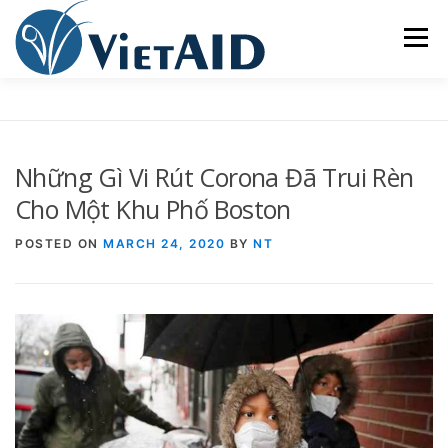
Skip
to
Menu
content
VỀ VIETAID
CÁC CHƯƠNG TRÌNH
NHÀ Ở
Những Gì Vi Rút Corona Đã Trui Rèn
TRUNG TÂM CỘNG ĐỒNG
SINH HOẠT
Cho Một Khu Phố Boston
POSTED ON
MARCH 24, 2020
BY
NT
THAM GIA
ENGLISH