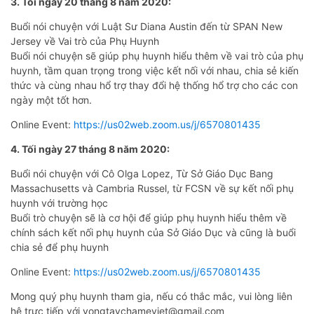
3. Tổi ngày 20 tháng 8 năm 2020:
Buổi nói chuyện với Luật Sư Diana Austin đến từ SPAN New
Jersey về Vai trò của Phụ Huynh
Buổi nói chuyện sẽ giúp phụ huynh hiểu thêm về vai trò của phụ
huynh, tầm quan trọng trong việc kết nối với nhau, chia sẻ kiến
thức và cùng nhau hổ trợ thay đổi hệ thống hổ trợ cho các con
ngày một tốt hơn.
Online Event:
https://us02web.zoom.us/j/6570801435
4. Tối ngày 27 tháng 8 năm 2020:
Buổi nói chuyện với Cô Olga Lopez, Từ Sở Giáo Dục Bang
Massachusetts và Cambria Russel, từ FCSN về sự kết nối phụ
huynh với trường học
Buổi trò chuyện sẽ là cơ hội để giúp phụ huynh hiểu thêm về
chính sách kết nối phụ huynh của Sở Giáo Dục và cũng là buổi
chia sẻ để phụ huynh
Online Event:
https://us02web.zoom.us/j/6570801435
Mong quý phụ huynh tham gia, nếu có thắc mắc, vui lòng liên
hệ trực tiếp với vongtaychameviet@gmail.com