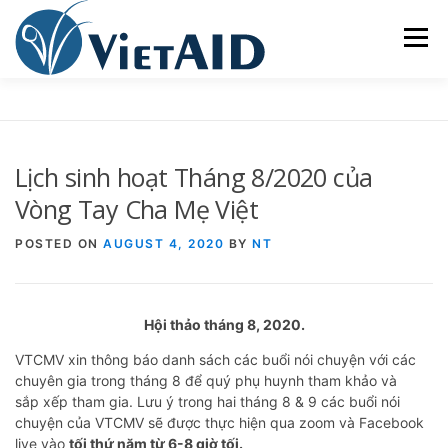
Skip
to
Menu
content
VỀ VIETAID
CÁC CHƯƠNG TRÌNH
NHÀ Ở
Lịch sinh hoạt Tháng 8/2020 của
TRUNG TÂM CỘNG ĐỒNG
SINH HOẠT
Vòng Tay Cha Mẹ Việt
POSTED ON
AUGUST 4, 2020
BY
NT
THAM GIA
ENGLISH
Hội thảo tháng 8, 2020.
VTCMV xin thông báo danh sách các buổi nói chuyện với các
chuyên gia trong tháng 8 để quý phụ huynh tham khảo và
sắp xếp tham gia. Lưu ý trong hai tháng 8 & 9 các buổi nói
chuyện của VTCMV sẽ được thực hiện qua zoom và Facebook
live vào
tối thứ năm từ 6-8 giờ tối.