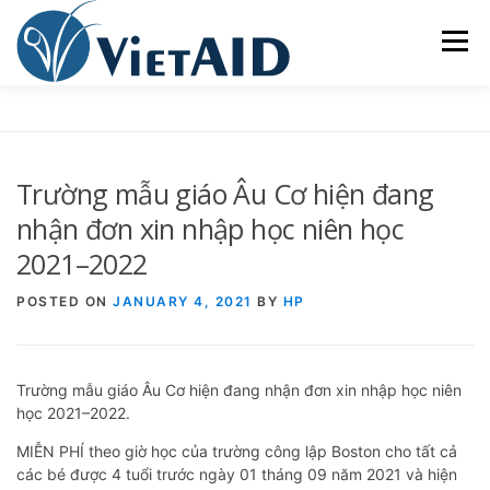
Skip
to
Menu
content
VỀ VIETAID
CÁC CHƯƠNG TRÌNH
GIA CƯ
Trường mẫu giáo Âu Cơ hiện đang
TRUNG TÂM CỘNG ĐỒNG
SINH HOẠT
nhận đơn xin nhập học niên học
2021–2022
THAM GIA
ENGLISH
POSTED ON
JANUARY 4, 2021
BY
HP
Trường mẫu giáo Âu Cơ hiện đang nhận đơn xin nhập học niên
học 2021–2022.
MIỄN PHÍ theo giờ học của trường công lập Boston cho tất cả
các bé được 4 tuổi trước ngày 01 tháng 09 năm 2021 và hiện