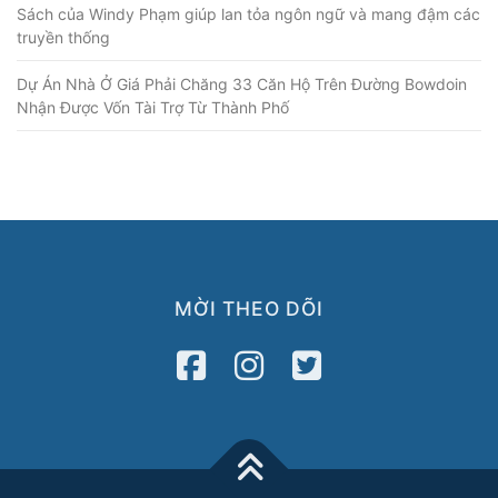
Sách của Windy Phạm giúp lan tỏa ngôn ngữ và mang đậm các
truyền thống
Dự Án Nhà Ở Giá Phải Chăng 33 Căn Hộ Trên Đường Bowdoin
Nhận Được Vốn Tài Trợ Từ Thành Phố
MỜI THEO DÕI