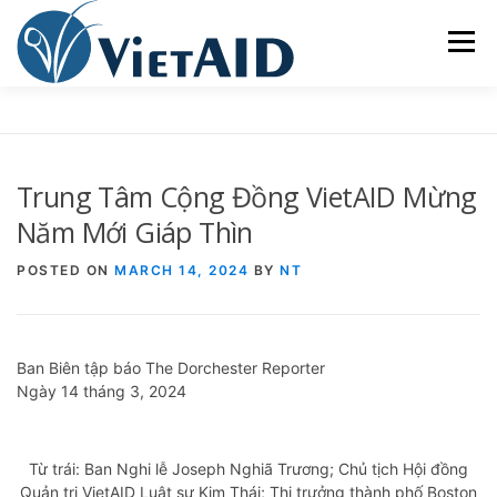
Skip
to
Menu
content
VỀ VIETAID
CÁC CHƯƠNG TRÌNH
NHÀ Ở
Trung Tâm Cộng Đồng VietAID Mừng
TRUNG TÂM CỘNG ĐỒNG
SINH HOẠT
Năm Mới Giáp Thìn
POSTED ON
MARCH 14, 2024
BY
NT
THAM GIA
ENGLISH
Ban Biên tập báo The Dorchester Reporter
Ngày 14 tháng 3, 2024
Từ trái: Ban Nghi lễ Joseph Nghiã Trương; Chủ tịch Hội đồng
Quản trị VietAID Luật sư Kim Thái; Thị trưởng thành phố Boston