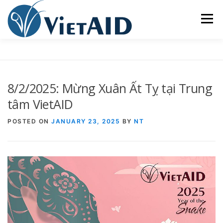
Skip
to
Menu
content
VỀ VIETAID
CÁC CHƯƠNG TRÌNH
NHÀ Ở
8/2/2025: Mừng Xuân Ất Tỵ tại Trung
TRUNG TÂM CỘNG ĐỒNG
SINH HOẠT
tâm VietAID
POSTED ON
JANUARY 23, 2025
BY
NT
THAM GIA
ENGLISH