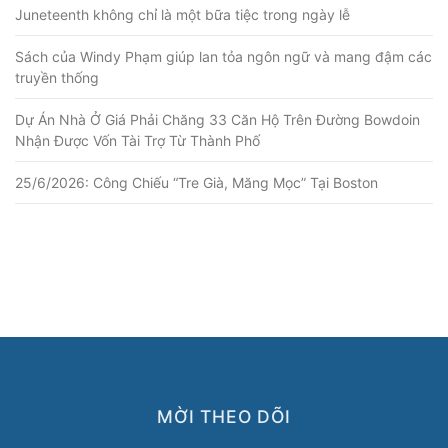
Juneteenth không chỉ là một bữa tiệc trong ngày lễ
Sách của Windy Phạm giúp lan tỏa ngôn ngữ và mang đậm các
truyền thống
Dự Án Nhà Ở Giá Phải Chăng 33 Căn Hộ Trên Đường Bowdoin
Nhận Được Vốn Tài Trợ Từ Thành Phố
25/6/2026: Công Chiếu “Tre Già, Măng Mọc” Tại Boston
MỜI THEO DÕI