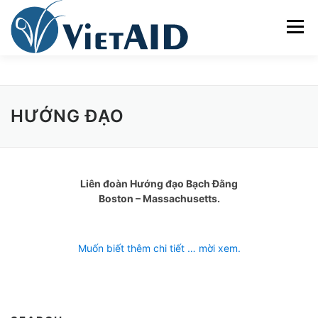
Skip
to
Menu
content
VỀ VIETAID
CÁC CHƯƠNG TRÌNH
NHÀ Ở
HƯỚNG ĐẠO
TRUNG TÂM CỘNG ĐỒNG
SINH HOẠT
Liên đoàn Hướng đạo Bạch Đằng
THAM GIA
ENGLISH
Boston – Massachusetts.
Muốn biết thêm chi tiết … mời xem.