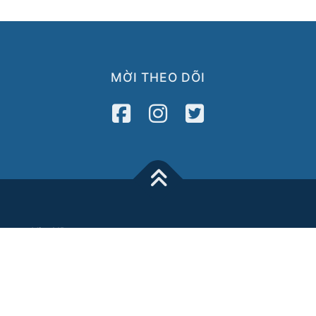
MỜI THEO DÕI
VietAID
42 Charles Street
Dorchester, MA 02122
Tel: 617-822-3717
Fax: 617-822-3718