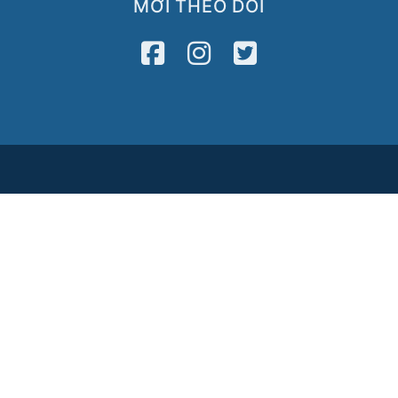
MỜI THEO DÕI
Media
Newsletter
2122
VATV
Press Release
8
Copyright © 2026 VietAID