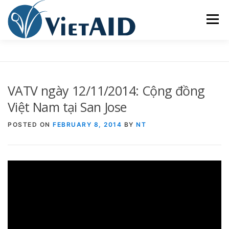
Skip
to
Menu
content
VIETAID
CÁC CHƯƠNG TRÌNH
NHÀ Ở
VATV ngày 12/11/2014: Cộng đồng
TRUNG TÂM CỘNG ĐỒNG
SINH HOẠT
Việt Nam tại San Jose
POSTED ON
FEBRUARY 8, 2014
BY
NT
THAM GIA
ENGLISH