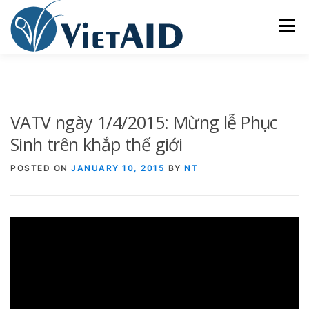
Skip
to
Menu
content
VỀ VIETAID
CÁC CHƯƠNG TRÌNH
NHÀ Ở
VATV ngày 1/4/2015: Mừng lễ Phục
TRUNG TÂM CỘNG ĐỒNG
SINH HOẠT
Sinh trên khắp thế giới
POSTED ON
JANUARY 10, 2015
BY
NT
THAM GIA
ENGLISH