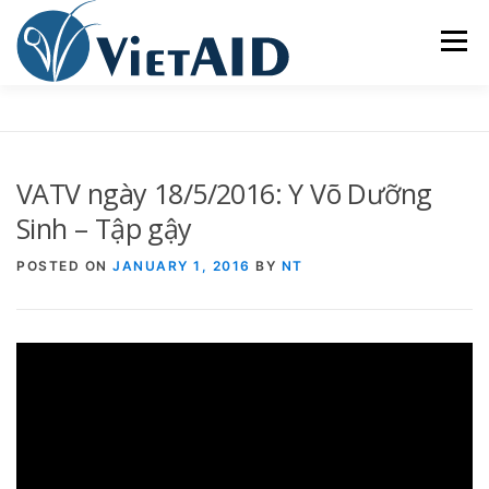
Skip
to
Menu
content
VỀ VIETAID
CÁC CHƯƠNG TRÌNH
NHÀ Ở
VATV ngày 18/5/2016: Y Võ Dưỡng
TRUNG TÂM CỘNG ĐỒNG
SINH HOẠT
Sinh – Tập gậy
POSTED ON
JANUARY 1, 2016
BY
NT
THAM GIA
ENGLISH