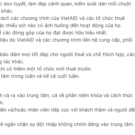
c dọn tuyết, làm đẹp cảnh quan, kiểm soát dán mối chuột
 khác.
trách các chương trình của VietAID và các tổ chức thuê
ặc thiếu sót nào có ảnh hưởng đến hoạt động của họ.
để các đóng góp của họ đạt được hữu hiệu nhất.
 liệu do VietAID và các chương trình liên hệ cung cấp, phối
 bảo đảm mọi tốt đẹp cho người thuê và chỗ thích hợp, các
g tác khác.
 khi có thêm một tổ chức mới thuê mướn.
tâm trong tuần và kể cả cuối tuần.
h và ra vào trung tâm, cả về phần niêm khóa và cách thức
m.
iên và/hoặc nhân viên tiếp xúc với khách thăm và người đế
để ngăn chặn sự đột nhập không chính đáng vào trung tâm.