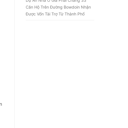
Dự Án Nhà Ở Giá Phải Chăng 33
Căn Hộ Trên Đường Bowdoin Nhận
Được Vốn Tài Trợ Từ Thành Phố
n