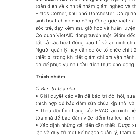
toàn diện về kinh tế nhằm giảm nghèo và t
Fields Corner, khu phố Dorchester. Cơ qua
sinh hoạt chính cho cộng đồng gốc Việt và
sóc trẻ, dạy kèm sau giờ học và huấn luyện
Cơ quan VietAID đang tuyển một Giám đốc B
tất cả các hoạt động bảo trì và an ninh cho
Người quản lý này cần có óc tổ chức chi ti
thiết bị trong khi tiết giảm chi phí vận hàn
đa để phục vụ nhu cầu đích thực cho cộng
Trách nhiệm:
1) Bảo trì tòa nhà
• Giải quyết các vấn đề bảo trì đòi hỏi, s
thích hợp để bảo đảm sửa chữa kịp thời và đ
• Theo dõi tình trạng của HVAC, an ninh, h
tòa nhà để bảo đảm việc kiểm tra lưu hành v
• Xác định những cải tiến cần thiết. Được x
lập và duy trì một kế hoạch quản lý, tham k