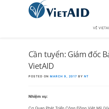
Skip
to
content
VỀ VIETA
Cần tuyển: Giám đốc Bả
VietAID
POSTED ON
MARCH 9, 2017
BY
NT
Nhiệm vụ:
Cơ Quan Phát Triển Cộng Đồng Việt Mỹ (Vie