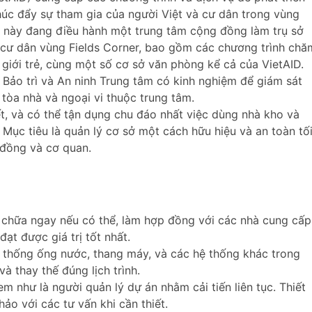
húc đẩy sự tham gia của người Việt và cư dân trong vùng
n này đang điều hành một trung tâm cộng đồng làm trụ sở
 cư dân vùng Fields Corner, bao gồm các chương trình chă
 giới trẻ, cùng một số cơ sở văn phòng kể cả của VietAID.
ảo trì và An ninh Trung tâm có kinh nghiệm để giám sát
 tòa nhà và ngoại vi thuộc trung tâm.
ết, và có thể tận dụng chu đáo nhất việc dùng nhà kho và
h. Mục tiêu là quản lý cơ sở một cách hữu hiệu và an toàn tố
 đồng và cơ quan.
ửa chữa ngay nếu có thể, làm hợp đồng với các nhà cung cấp
ạt được giá trị tốt nhất.
ệ thống ống nước, thang máy, và các hệ thống khác trong
à thay thế đúng lịch trình.
em như là người quản lý dự án nhằm cải tiến liên tục. Thiết
hảo với các tư vấn khi cần thiết.