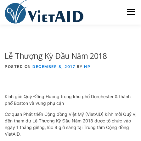
Skip
to
Menu
content
VỀ VIETAID
CÁC CHƯƠNG TRÌNH
NHÀ Ở
Lễ Thượng Kỳ Đầu Năm 2018
TRUNG TÂM CỘNG ĐỒNG
SINH HOẠT
POSTED ON
DECEMBER 8, 2017
BY
HP
THAM GIA
ENGLISH
Kính gởi: Quý Đồng Hương trong khu phố Dorchester & thành
phố Boston và vùng phụ cận
Cơ quan Phát triển Cộng đồng Việt Mỹ (VietAID) kính mời Quý vị
đến tham dự Lễ Thượng Kỳ Đầu Năm 2018 được tổ chức vào
ngày 1 tháng giêng, lúc 9 giờ sáng tại Trung tâm Cộng đồng
VietAID.