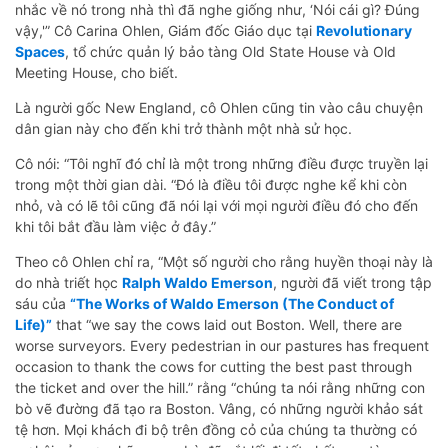
nhắc về nó trong nhà thì đã nghe giống như, ‘Nói cái gì? Đúng
vậy,'” Cô Carina Ohlen, Giám đốc Giáo dục tại
Revolutionary
Spaces
, tổ chức quản lý bảo tàng Old State House và Old
Meeting House, cho biết.
Là người gốc New England, cô Ohlen cũng tin vào câu chuyện
dân gian này cho đến khi trở thành một nhà sử học.
Cô nói: “Tôi nghĩ đó chỉ là một trong những điều được truyền lại
trong một thời gian dài. “Đó là điều tôi được nghe kể khi còn
nhỏ, và có lẽ tôi cũng đã nói lại với mọi người điều đó cho đến
khi tôi bắt đầu làm việc ở đây.”
Theo cô Ohlen chỉ ra, “Một số người cho rằng huyền thoại này là
do nhà triết học
Ralph Waldo Emerson
, người đã viết trong tập
sáu của
“The Works of Waldo Emerson (The Conduct of
Life)”
that “we say the cows laid out Boston. Well, there are
worse surveyors. Every pedestrian in our pastures has frequent
occasion to thank the cows for cutting the best past through
the ticket and over the hill.” rằng “chúng ta nói rằng những con
bò vẽ đường đã tạo ra Boston. Vâng, có những người khảo sát
tệ hơn. Mọi khách đi bộ trên đồng cỏ của chúng ta thường có