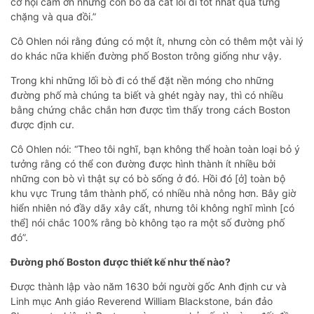
cơ hội cảm ơn những con bò đã cắt lối đi tốt nhất qua từng
chặng và qua đồi.”
Cô Ohlen nói rằng đúng có một ít, nhưng còn có thêm một vài lý
do khác nữa khiến đường phố Boston trông giống như vậy.
Trong khi những lối bò đi có thể đặt nền móng cho những
đường phố mà chúng ta biết và ghét ngày nay, thì có nhiều
bằng chứng chắc chắn hơn được tìm thấy trong cách Boston
được định cư.
Cô Ohlen nói: “Theo tôi nghĩ, bạn không thể hoàn toàn loại bỏ ý
tưởng rằng có thể con đường được hình thành ít nhiều bởi
những con bò vì thật sự có bò sống ở đó. Hồi đó [ở] toàn bộ
khu vực Trung tâm thành phố, có nhiều nhà nông hơn. Bây giờ
hiển nhiên nó đầy dãy xây cất, nhưng tôi không nghĩ mình [có
thể] nói chắc 100% rằng bò không tạo ra một số đường phố
đó”.
Đường phố Boston được thiết kế như thế nào?
Được thành lập vào năm 1630 bởi người gốc Anh định cư và
Linh mục Anh giáo Reverend William Blackstone, bán đảo