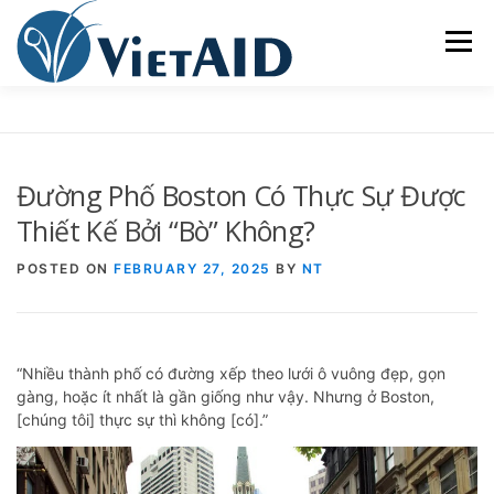
Skip
to
Menu
content
VỀ VIETAID
CÁC CHƯƠNG TRÌNH
NHÀ Ở
Đường Phố Boston Có Thực Sự Được
TRUNG TÂM CỘNG ĐỒNG
SINH HOẠT
Thiết Kế Bởi “Bò” Không?
POSTED ON
FEBRUARY 27, 2025
BY
NT
THAM GIA
ENGLISH
“Nhiều thành phố có đường xếp theo lưới ô vuông đẹp, gọn
gàng, hoặc ít nhất là gần giống như vậy. Nhưng ở Boston,
[chúng tôi] thực sự thì không [có].”