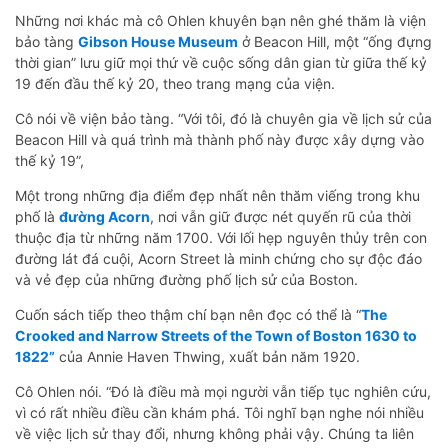
Những nơi khác mà cô Ohlen khuyên bạn nên ghé thăm là viện
bảo tàng
Gibson House Museum
ở Beacon Hill, một “ống đựng
thời gian” lưu giữ mọi thứ về cuộc sống dân gian từ giữa thế kỷ
19 đến đầu thế kỷ 20, theo trang mạng của viện.
Cô nói về viện bảo tàng. “Với tôi, đó là chuyên gia về lịch sử của
Beacon Hill và quá trình mà thành phố này được xây dựng vào
thế kỷ 19”,
Một trong những địa điểm đẹp nhất nên thăm viếng trong khu
phố là
đường Acorn
, nơi vẫn giữ được nét quyến rũ của thời
thuộc địa từ những năm 1700. Với lối hẹp nguyên thủy trên con
đường lát đá cuội, Acorn Street là minh chứng cho sự độc đáo
và vẻ đẹp của những đường phố lịch sử của Boston.
Cuốn sách tiếp theo thậm chí bạn nên đọc có thể là “
The
Crooked and Narrow Streets of the Town of Boston 1630 to
1822”
của Annie Haven Thwing, xuất bản năm 1920.
Cô Ohlen nói. “Đó là điều mà mọi người vẫn tiếp tục nghiên cứu,
vì có rất nhiều điều cần khám phá. Tôi nghĩ bạn nghe nói nhiều
về việc lịch sử thay đổi, nhưng không phải vậy. Chúng ta liên