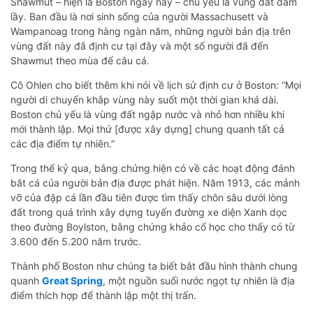
Shawmut – hiện là Boston ngày nay – chủ yếu là vùng đất đầm
lầy. Ban đầu là nơi sinh sống của người Massachusett và
Wampanoag trong hàng ngàn năm, những người bản địa trên
vùng đất này đã định cư tại đây và một số người đã đến
Shawmut theo mùa để câu cá.
Cô Ohlen cho biết thêm khi nói về lịch sử định cư ở Boston: “Mọi
người di chuyển khắp vùng này suốt một thời gian khá dài.
Boston chủ yếu là vùng đất ngập nước và nhỏ hơn nhiều khi
mới thành lập. Mọi thứ [được xây dựng] chung quanh tất cả
các địa điểm tự nhiên.”
Trong thế kỷ qua, bằng chứng hiện có về các hoạt động đánh
bắt cá của người bản địa được phát hiện. Năm 1913, các mảnh
vỡ của đập cá lần đầu tiên được tìm thấy chôn sâu dưới lòng
đất trong quá trình xây dựng tuyến đường xe diện Xanh dọc
theo đường Boylston, bằng chứng khảo cổ học cho thấy có từ
3.600 đến 5.200 năm trước.
Thành phố Boston như chúng ta biết bắt đầu hình thành chung
quanh
Great Spring
, một nguồn suối nước ngọt tự nhiên là địa
điểm thích hợp để thành lập một thị trấn.