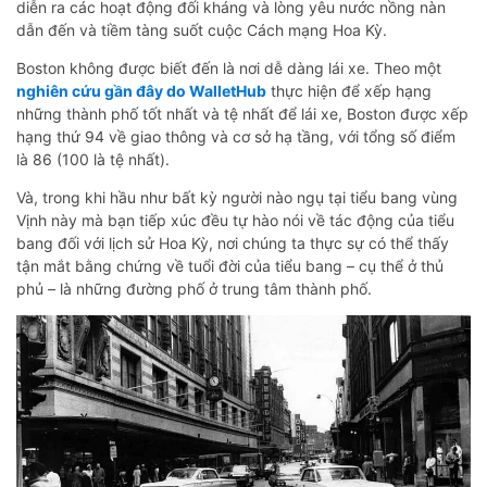
diễn ra các hoạt động đối kháng và lòng yêu nước nồng nàn
dẫn đến và tiềm tàng suốt cuộc Cách mạng Hoa Kỳ.
Boston không được biết đến là nơi dễ dàng lái xe. Theo một
nghiên cứu gần đây do WalletHub
thực hiện để xếp hạng
những thành phố tốt nhất và tệ nhất để lái xe, Boston được xếp
hạng thứ 94 về giao thông và cơ sở hạ tầng, với tổng số điểm
là 86 (100 là tệ nhất).
Và, trong khi hầu như bất kỳ người nào ngụ tại tiểu bang vùng
Vịnh này mà bạn tiếp xúc đều tự hào nói về tác động của tiểu
bang đối với lịch sử Hoa Kỳ, nơi chúng ta thực sự có thể thấy
tận mắt bằng chứng về tuổi đời của tiểu bang – cụ thể ở thủ
phủ – là những đường phố ở trung tâm thành phố.