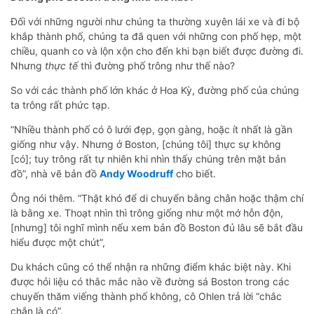
Đối với những người như chúng ta thường xuyên lái xe và đi bộ
khắp thành phố, chúng ta đã quen với những con phố hẹp, một
chiều, quanh co và lộn xộn cho đến khi bạn biết được đường đi.
Nhưng
thực tế
thì đường phố trông như thế nào?
So với các thành phố lớn khác ở Hoa Kỳ, đường phố của chúng
ta trông rất phức tạp.
“Nhiều thành phố có ô lưới đẹp, gọn gàng, hoặc ít nhất là gần
giống như vậy. Nhưng ở Boston, [chúng tôi] thực sự không
[có]; tuy trông rất tự nhiên khi nhìn thấy chúng trên mặt bản
đồ”, nhà vẽ bản đồ
Andy Woodruff
cho biết.
Ông nói thêm. “Thật khó để di chuyển bằng chân hoặc thậm chí
là bằng xe. Thoạt nhìn thì trông giống như một mớ hỗn độn,
[nhưng] tôi nghĩ mình nếu xem bản đồ Boston đủ lâu sẽ bắt đầu
hiểu được một chút”,
Du khách cũng có thể nhận ra những điểm khác biệt này. Khi
được hỏi liệu có thắc mắc nào về đường sá Boston trong các
chuyến thăm viếng thành phố không, cô Ohlen trả lời “chắc
chắn là có”.