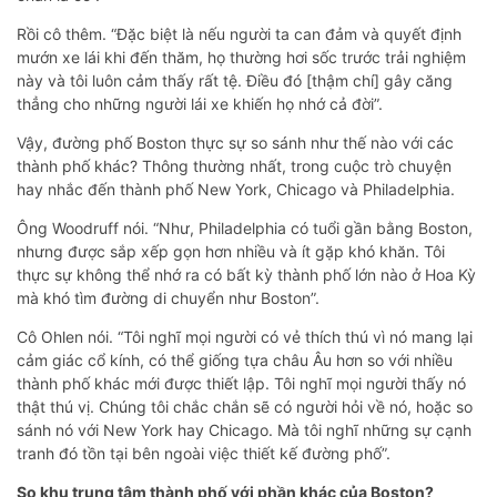
Rồi cô thêm. “Đặc biệt là nếu người ta can đảm và quyết định
mướn xe lái khi đến thăm, họ thường hơi sốc trước trải nghiệm
này và tôi luôn cảm thấy rất tệ. Điều đó [thậm chí] gây căng
thẳng cho những người lái xe khiến họ nhớ cả đời”.
Vậy, đường phố Boston thực sự so sánh như thế nào với các
thành phố khác? Thông thường nhất, trong cuộc trò chuyện
hay nhắc đến thành phố New York, Chicago và Philadelphia.
Ông Woodruff nói. “Như, Philadelphia có tuổi gần bằng Boston,
nhưng được sắp xếp gọn hơn nhiều và ít gặp khó khăn. Tôi
thực sự không thể nhớ ra có bất kỳ thành phố lớn nào ở Hoa Kỳ
mà khó tìm đường di chuyển như Boston”.
Cô Ohlen nói. “Tôi nghĩ mọi người có vẻ thích thú vì nó mang lại
cảm giác cổ kính, có thể giống tựa châu Âu hơn so với nhiều
thành phố khác mới được thiết lập. Tôi nghĩ mọi người thấy nó
thật thú vị. Chúng tôi chắc chắn sẽ có người hỏi về nó, hoặc so
sánh nó với New York hay Chicago. Mà tôi nghĩ những sự cạnh
tranh đó tồn tại bên ngoài việc thiết kế đường phố”.
So khu trung tâm thành phố với phần khác của Boston?