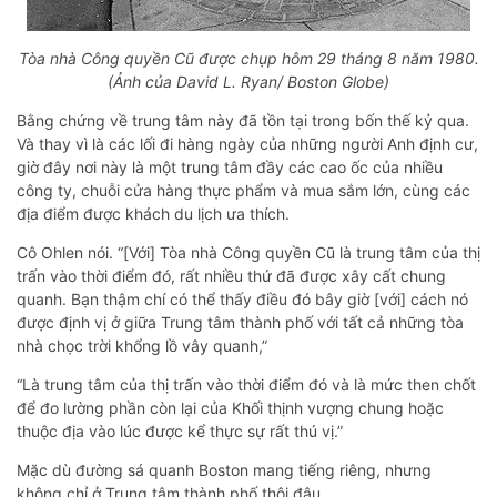
Tòa nhà Công quyền Cũ được chụp hôm 29 tháng 8 năm 1980.
(Ảnh của David L. Ryan/ Boston Globe)
Bằng chứng về trung tâm này đã tồn tại trong bốn thế kỷ qua.
Và thay vì là các lối đi hàng ngày của những người Anh định cư,
giờ đây nơi này là một trung tâm đầy các cao ốc của nhiều
công ty, chuỗi cửa hàng thực phẩm và mua sắm lớn, cùng các
địa điểm được khách du lịch ưa thích.
Cô Ohlen nói. “[Với] Tòa nhà Công quyền Cũ là trung tâm của thị
trấn vào thời điểm đó, rất nhiều thứ đã được xây cất chung
quanh. Bạn thậm chí có thể thấy điều đó bây giờ [với] cách nó
được định vị ở giữa Trung tâm thành phố với tất cả những tòa
nhà chọc trời khổng lồ vây quanh,”
“Là trung tâm của thị trấn vào thời điểm đó và là mức then chốt
để đo lường phần còn lại của Khối thịnh vượng chung hoặc
thuộc địa vào lúc được kể thực sự rất thú vị.”
Mặc dù đường sá quanh Boston mang tiếng riêng, nhưng
không chỉ ở Trung tâm thành phố thôi đâu.