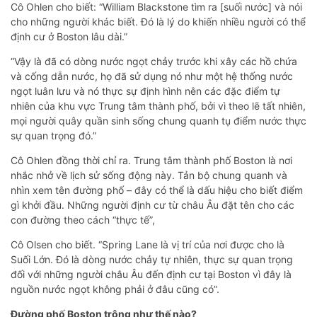
Cô Ohlen cho biết: “William Blackstone tìm ra [suối nước] và nói
cho những người khác biết. Đó là lý do khiến nhiều người có thể
định cư ở Boston lâu dài.”
“Vậy là đã có dòng nước ngọt chảy trước khi xây các hồ chứa
và cống dẫn nước, họ đã sử dụng nó như một hệ thống nước
ngọt luân lưu và nó thực sự định hình nên các đặc điểm tự
nhiên của khu vực Trung tâm thành phố, bởi vì theo lẽ tất nhiên,
mọi người quây quần sinh sống chung quanh tụ điểm nước thực
sự quan trọng đó.”
Cô Ohlen đồng thời chỉ ra. Trung tâm thành phố Boston là nơi
nhắc nhở về lịch sử sống động này. Tản bộ chung quanh và
nhìn xem tên đường phố – đây có thể là dấu hiệu cho biết điểm
gì khởi đầu. Những người định cư từ châu Âu đặt tên cho các
con đường theo cách “thực tế”,
Cô Olsen cho biết. “Spring Lane là vị trí của nơi được cho là
Suối Lớn. Đó là dòng nước chảy tự nhiên, thực sự quan trọng
đối với những người châu Âu đến định cư tại Boston vì đây là
nguồn nước ngọt không phải ở đâu cũng có”.
Đường phố Boston trông như thế nào?