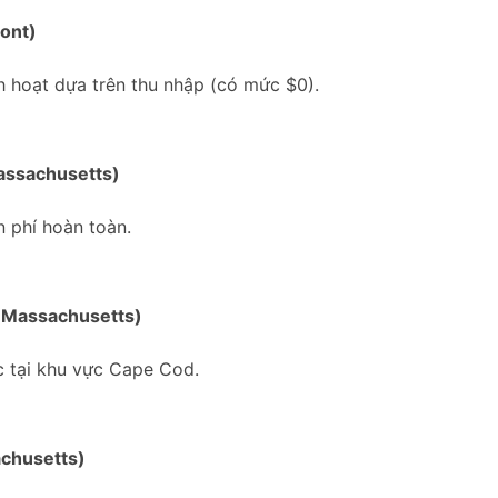
mont)
h hoạt dựa trên thu nhập (có mức $0).
assachusetts)
n phí hoàn toàn.
 (Massachusetts)
c tại khu vực Cape Cod.
achusetts)