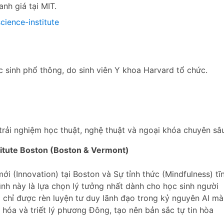
nh giá tại MIT.
ience-institute
c sinh phổ thông, do sinh viên Y khoa Harvard tổ chức.
rải nghiệm học thuật, nghệ thuật và ngoại khóa chuyên sâ
titute
Boston (Boston & Vermont)
i (Innovation) tại Boston và Sự tỉnh thức (Mindfulness) tĩ
nh này là lựa chọn lý tưởng nhất dành cho học sinh người
g chỉ được rèn luyện tư duy lãnh đạo trong kỷ nguyên AI mà
 hóa và triết lý phương Đông, tạo nên bản sắc tự tin hòa