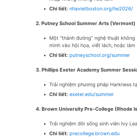
Chi tiết:
nhavietboston.org/he2026/
2. Putney School Summer Arts (Vermont)
Một “thánh đường” nghệ thuật không á
mình vào hội họa, viết lách, hoặc làm
Chi tiết:
putneyschool.org/summer
3. Phillips Exeter Academy Summer Sess
Trải nghiệm phương pháp Harkness tại
Chi tiết:
exeter.edu/summer
4. Brown University Pre-College (Rhode I
Trải nghiệm đời sống sinh viên Ivy L
Chi tiết:
precollege.brown.edu