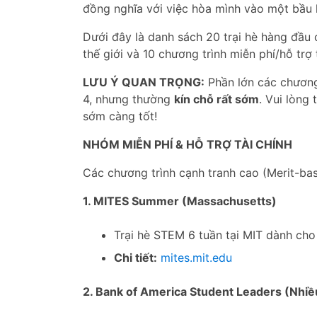
đồng nghĩa với việc hòa mình vào một bầu k
Dưới đây là danh sách 20 trại hè hàng đầu
thế giới và 10 chương trình miễn phí/hỗ trợ t
LƯU Ý QUAN TRỌNG:
Phần lớn các chương
4, nhưng thường
kín chỗ rất sớm
. Vui lòng
sớm càng tốt!
NHÓM MIỄN PHÍ & HỖ TRỢ TÀI CHÍNH
Các chương trình cạnh tranh cao (Merit-bas
1. MITES Summer (Massachusetts)
Trại hè STEM 6 tuần tại MIT dành cho 
Chi tiết:
mites.mit.edu
2. Bank of America Student Leaders (Nhiề