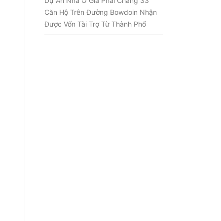
Dự Án Nhà Ở Giá Phải Chăng 33
Căn Hộ Trên Đường Bowdoin Nhận
Được Vốn Tài Trợ Từ Thành Phố