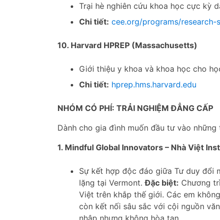
Trại hè nghiên cứu khoa học cực kỳ da
Chi tiết:
cee.org/programs/research-sc
10. Harvard HPREP (Massachusetts)
Giới thiệu y khoa và khoa học cho họ
Chi tiết:
hprep.hms.harvard.edu
NHÓM CÓ PHÍ: TRẢI NGHIỆM ĐẲNG CẤP
Dành cho gia đình muốn đầu tư vào những t
1. Mindful Global Innovators – Nhà Việt
Ins
Sự kết hợp độc đáo giữa Tư duy đổi mớ
lặng tại Vermont.
Đặc biệt:
Chương trì
Việt trên khắp thế giới. Các em khôn
còn kết nối sâu sắc với cội nguồn văn
nhập nhưng không hòa tan.