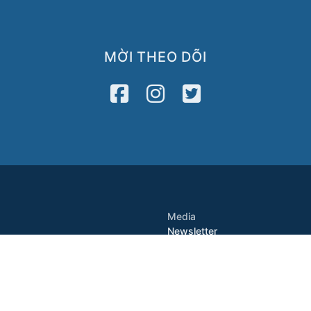
MỜI THEO DÕI
Media
Newsletter
2122
VATV
Press Release
8