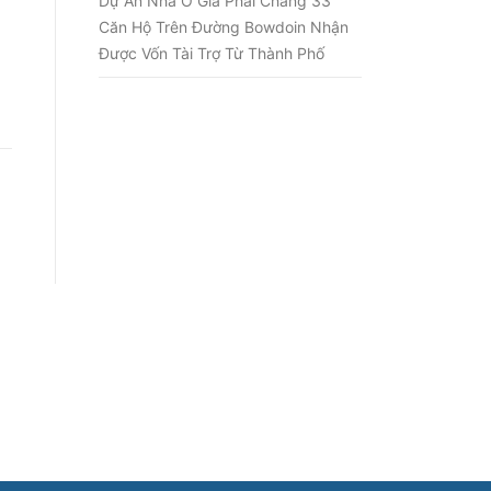
Dự Án Nhà Ở Giá Phải Chăng 33
Căn Hộ Trên Đường Bowdoin Nhận
Được Vốn Tài Trợ Từ Thành Phố