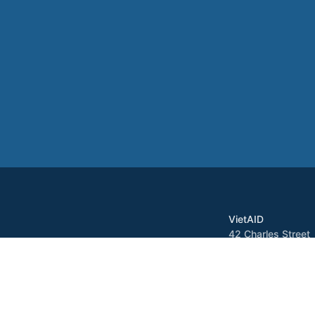
VietAID
42 Charles Street
Dorchester, MA 0
Tel: 617-822-3717
Fax: 617-822-371