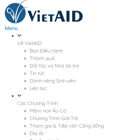
Skip
to
content
Menu
Về VietAID
Ban Điều hành
Thành quả
Đối Tác và Nhà tài trợ
Tin tức
Dành riêng Sinh viên
Liên lạc
Các Chương Trình
Mầm non Âu Cơ
Chương Trình Giới Trẻ
Tham gia & Tiếp cận Cộng đồng
Địa ốc