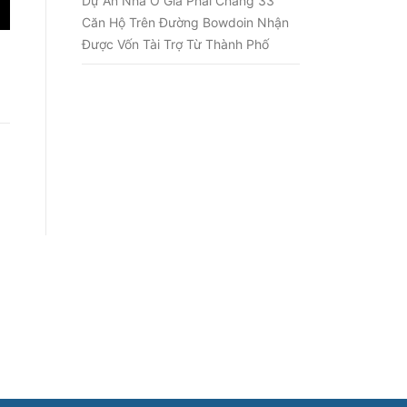
Dự Án Nhà Ở Giá Phải Chăng 33
Căn Hộ Trên Đường Bowdoin Nhận
Được Vốn Tài Trợ Từ Thành Phố