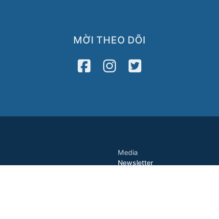
MỜI THEO DÕI
Media
Newsletter
2122
VATV
Press Release
8