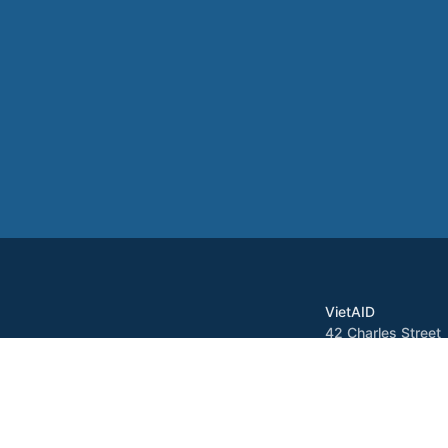
VietAID
42 Charles Street
Dorchester, MA 0
Tel: 617-822-3717
Fax: 617-822-371