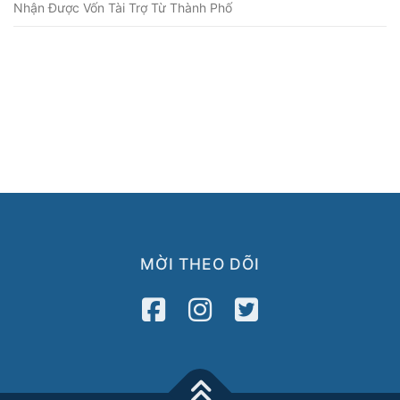
Nhận Được Vốn Tài Trợ Từ Thành Phố
MỜI THEO DÕI