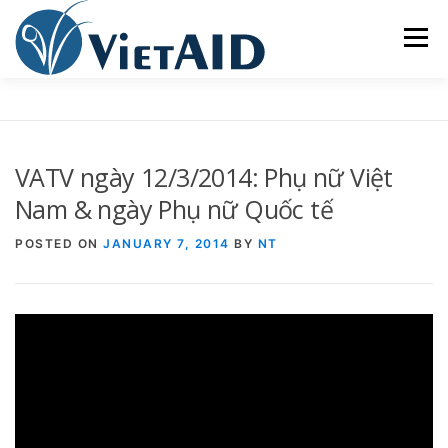
Skip
to
Menu
content
VIETAID
CÁC CHƯƠNG TRÌNH
NHÀ Ở
VATV ngày 12/3/2014: Phụ nữ Việt
TRUNG TÂM CỘNG ĐỒNG
SINH HOẠT
Nam & ngày Phụ nữ Quốc tế
POSTED ON
JANUARY 7, 2014
BY
NT
THAM GIA
ENGLISH