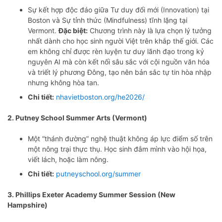
Sự kết hợp độc đáo giữa Tư duy đổi mới (Innovation) tại
Boston và Sự tỉnh thức (Mindfulness) tĩnh lặng tại
Vermont.
Đặc biệt:
Chương trình này là lựa chọn lý tưởng
nhất dành cho học sinh người Việt trên khắp thế giới. Các
em không chỉ được rèn luyện tư duy lãnh đạo trong kỷ
nguyên AI mà còn kết nối sâu sắc với cội nguồn văn hóa
và triết lý phương Đông, tạo nên bản sắc tự tin hòa nhập
nhưng không hòa tan.
Chi tiết:
nhavietboston.org/he2026/
2. Putney School Summer Arts (Vermont)
Một “thánh đường” nghệ thuật không áp lực điểm số trên
một nông trại thực thụ. Học sinh đắm mình vào hội họa,
viết lách, hoặc làm nông.
Chi tiết:
putneyschool.org/summer
3. Phillips Exeter Academy Summer Session (New
Hampshire)