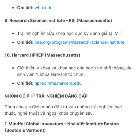
Chi tiết:
whoi.edu
9. Research Science Institute – RSI (Massachusetts)
Trại hè nghiên cứu khoa học cực kỳ danh giá tại MIT.
Chi tiết:
cee.org/programs/research-science-institute
10. Harvard HPREP (Massachusetts)
Giới thiệu y khoa và khoa học cho học sinh phổ thông, do
sinh viên Y khoa Harvard tổ chức.
Chi tiết:
hprep.hms.harvard.edu
NHÓM CÓ PHÍ: TRẢI NGHIỆM ĐẲNG CẤP
Dành cho gia đình muốn đầu tư vào những trải nghiệm học
thuật, nghệ thuật và ngoại khóa chuyên sâu.
1. Mindful Global Innovators – Nhà Việt
Institute
Boston
(Boston & Vermont)