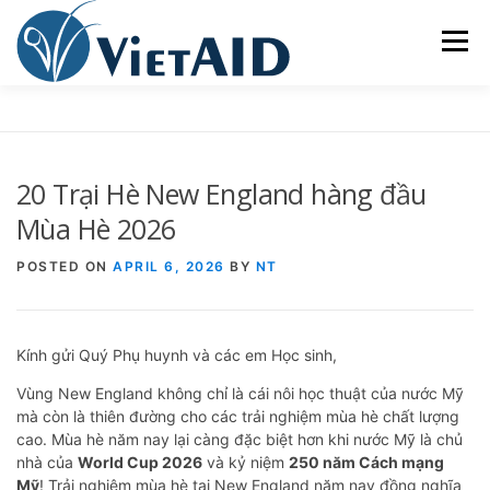
Skip
to
Menu
content
VỀ VIETAID
CÁC CHƯƠNG TRÌNH
NHÀ Ở
20 Trại Hè New England hàng đầu
TRUNG TÂM CỘNG ĐỒNG
SINH HOẠT
Mùa Hè 2026
POSTED ON
APRIL 6, 2026
BY
NT
THAM GIA
ENGLISH
Kính gửi Quý Phụ huynh và các em Học sinh,
Vùng New England không chỉ là cái nôi học thuật của nước Mỹ
mà còn là thiên đường cho các trải nghiệm mùa hè chất lượng
cao. Mùa hè năm nay lại càng đặc biệt hơn khi nước Mỹ là chủ
nhà của
World Cup 2026
và kỷ niệm
250 năm Cách mạng
Mỹ
! Trải nghiệm mùa hè tại New England năm nay đồng nghĩa