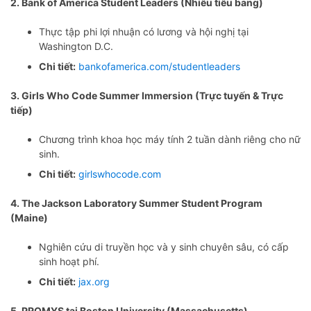
2. Bank of America Student Leaders (Nhiều tiểu bang)
Thực tập phi lợi nhuận có lương và hội nghị tại
Washington D.C.
Chi tiết:
bankofamerica.com/studentleaders
3. Girls Who Code Summer Immersion (Trực tuyến & Trực
tiếp)
Chương trình khoa học máy tính 2 tuần dành riêng cho nữ
sinh.
Chi tiết:
girlswhocode.com
4. The Jackson Laboratory Summer Student Program
(Maine)
Nghiên cứu di truyền học và y sinh chuyên sâu, có cấp
sinh hoạt phí.
Chi tiết:
jax.org
5. PROMYS tại Boston University (Massachusetts)