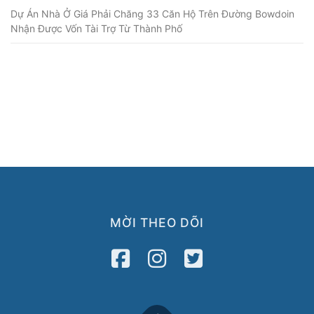
Dự Án Nhà Ở Giá Phải Chăng 33 Căn Hộ Trên Đường Bowdoin
Nhận Được Vốn Tài Trợ Từ Thành Phố
MỜI THEO DÕI