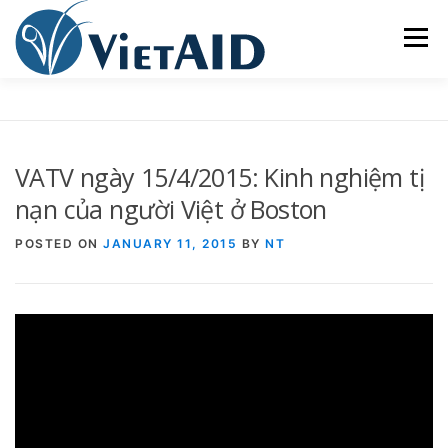
Skip
to
Menu
content
VỀ VIETAID
CÁC CHƯƠNG TRÌNH
NHÀ Ở
VATV ngày 15/4/2015: Kinh nghiệm tị
TRUNG TÂM CỘNG ĐỒNG
SINH HOẠT
nạn của người Việt ở Boston
POSTED ON
JANUARY 11, 2015
BY
NT
THAM GIA
ENGLISH