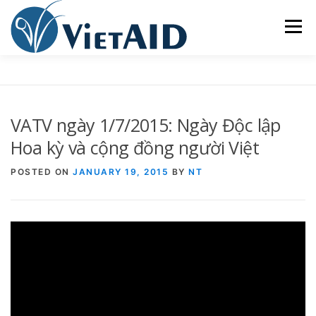
Skip
to
Menu
content
VỀ VIETAID
CÁC CHƯƠNG TRÌNH
NHÀ Ở
VATV ngày 1/7/2015: Ngày Độc lập
TRUNG TÂM CỘNG ĐỒNG
SINH HOẠT
Hoa kỳ và cộng đồng người Việt
POSTED ON
JANUARY 19, 2015
BY
NT
THAM GIA
ENGLISH