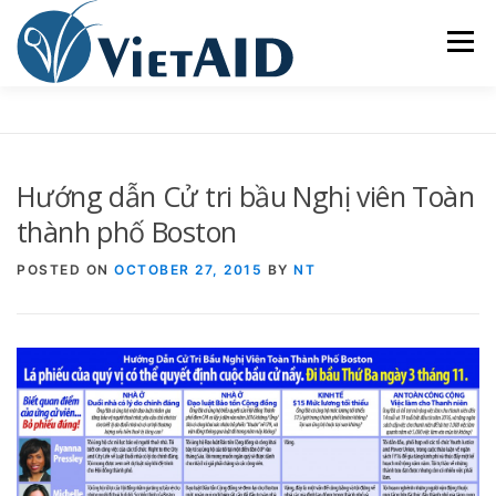
Skip
to
Menu
content
VIETAID
CÁC CHƯƠNG TRÌNH
NHÀ Ở
Hướng dẫn Cử tri bầu Nghị viên Toàn
TRUNG TÂM CỘNG ĐỒNG
SINH HOẠT
thành phố Boston
POSTED ON
OCTOBER 27, 2015
BY
NT
THAM GIA
ENGLISH