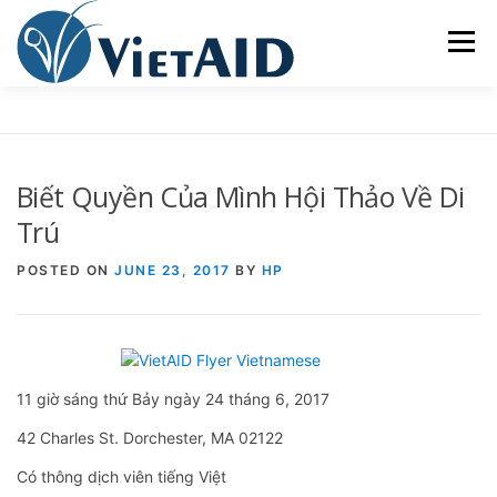
Skip
to
Menu
content
VIETAID
CÁC CHƯƠNG TRÌNH
NHÀ Ở
Biết Quyền Của Mình Hội Thảo Về Di
TRUNG TÂM CỘNG ĐỒNG
SINH HOẠT
Trú
POSTED ON
JUNE 23, 2017
BY
HP
THAM GIA
ENGLISH
11 giờ sáng thứ Bảy ngày 24 tháng 6, 2017
42 Charles St. Dorchester, MA 02122
Có thông dịch viên tiếng Việt