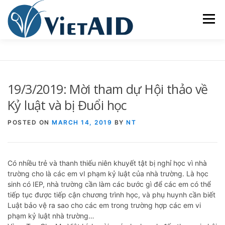
Skip
to
Menu
content
VỀ VIETAID
CÁC CHƯƠNG TRÌNH
NHÀ Ở
19/3/2019: Mời tham dự Hội thảo về
TRUNG TÂM CỘNG ĐỒNG
SINH HOẠT
Kỷ luật và bị Đuổi học
POSTED ON
MARCH 14, 2019
BY
NT
THAM GIA
ENGLISH
Có nhiều trẻ và thanh thiếu niên khuyết tật bị nghỉ học vì nhà
trường cho là các em vI phạm kỷ luật của nhà trường. Là học
sinh có IEP, nhà trường cần làm các bước gì để các em có thể
tiếp tục được tiếp cận chương trình học, và phụ huynh cần biết
Luật bảo vệ ra sao cho các em trong trường hợp các em vi
phạm kỷ luật nhà trường…