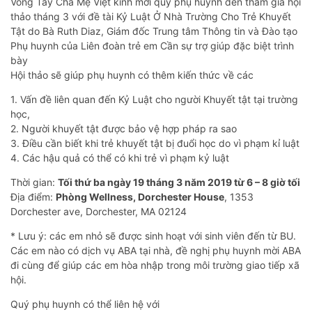
Vòng Tay Cha Mẹ Việt kính mời quý phụ huynh đến tham gia hội
thảo tháng 3 với đề tài Kỷ Luật Ở Nhà Trường Cho Trẻ Khuyết
Tật do Bà Ruth Diaz, Giám đốc Trung tâm Thông tin và Đào tạo
Phụ huynh của Liên đoàn trẻ em Cần sự trợ giúp đặc biệt trình
bày
Hội thảo sẽ giúp phụ huynh có thêm kiến thức về các
1. Vấn đề liên quan đến Kỷ Luật cho người Khuyết tật tại trường
học,
2. Người khuyết tật được bảo vệ hợp pháp ra sao
3. Điều cần biết khi trẻ khuyết tật bị đuổi học do vì phạm kỉ luật
4. Các hậu quả có thể có khi trẻ vì phạm kỷ luật
Thời gian:
Tối thứ ba ngày 19 tháng 3 năm 2019 từ 6 – 8 giờ tối
Địa điểm:
Phòng Wellness, Dorchester House
, 1353
Dorchester ave, Dorchester, MA 02124
* Lưu ý: các em nhỏ sẽ được sinh hoạt với sinh viên đến từ BU.
Các em nào có dịch vụ ABA tại nhà, đề nghị phụ huynh mời ABA
đi cùng để giúp các em hòa nhập trong môi trường giao tiếp xã
hội.
Quý phụ huynh có thể liên hệ với