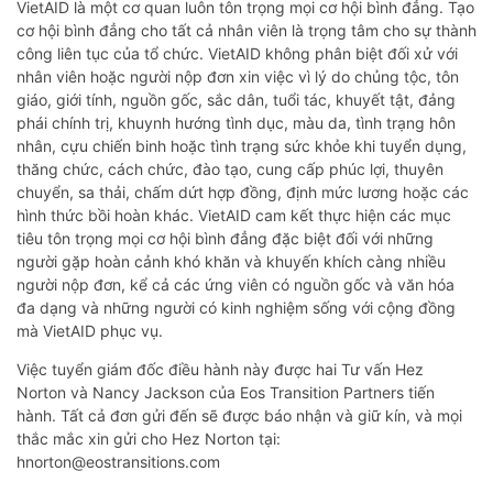
VietAID là một cơ quan luôn tôn trọng mọi cơ hội bình đẳng. Tạo
cơ hội bình đẳng cho tất cả nhân viên là trọng tâm cho sự thành
công liên tục của tổ chức. VietAID không phân biệt đối xử với
nhân viên hoặc người nộp đơn xin việc vì lý do chủng tộc, tôn
giáo, giới tính, nguồn gốc, sắc dân, tuổi tác, khuyết tật, đảng
phái chính trị, khuynh hướng tình dục, màu da, tình trạng hôn
nhân, cựu chiến binh hoặc tình trạng sức khỏe khi tuyển dụng,
thăng chức, cách chức, đào tạo, cung cấp phúc lợi, thuyên
chuyển, sa thải, chấm dứt hợp đồng, định mức lương hoặc các
hình thức bồi hoàn khác. VietAID cam kết thực hiện các mục
tiêu tôn trọng mọi cơ hội bình đẳng đặc biệt đối với những
người gặp hoàn cảnh khó khăn và khuyến khích càng nhiều
người nộp đơn, kể cả các ứng viên có nguồn gốc và văn hóa
đa dạng và những người có kinh nghiệm sống với cộng đồng
mà VietAID phục vụ.
Việc tuyển giám đốc điều hành này được hai Tư vấn Hez
Norton và Nancy Jackson của Eos Transition Partners tiến
hành. Tất cả đơn gửi đến sẽ được báo nhận và giữ kín, và mọi
thắc mắc xin gửi cho Hez Norton tại:
hnorton@eostransitions.com