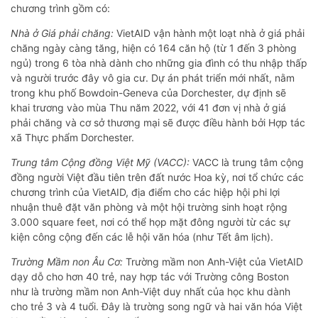
chương trình gồm có:
Nhà ở Giá phải chăng:
VietAID vận hành một loạt nhà ở giá phải
chăng ngày càng tăng, hiện có 164 căn hộ (từ 1 đến 3 phòng
ngủ) trong 6 tòa nhà dành cho những gia đình có thu nhập thấp
và người trước đây vô gia cư. Dự án phát triển mới nhất, nằm
trong khu phố Bowdoin-Geneva của Dorchester, dự định sẽ
khai trương vào mùa Thu năm 2022, với 41 đơn vị nhà ở giá
phải chăng và cơ sở thương mại sẽ được điều hành bởi Hợp tác
xã Thực phẩm Dorchester.
Trung tâm Cộng đồng Việt Mỹ (VACC):
VACC là trung tâm cộng
đồng người Việt đầu tiên trên đất nước Hoa kỳ, nơi tổ chức các
chương trình của VietAID, địa điểm cho các hiệp hội phi lợi
nhuận thuê đặt văn phòng và một hội trường sinh hoạt rộng
3.000 square feet, nơi có thể họp mặt đông người từ các sự
kiện công cộng đến các lễ hội văn hóa (như Tết âm lịch).
Trường Mầm non Âu Cơ:
Trường mầm non Anh-Việt của VietAID
dạy dỗ cho hơn 40 trẻ, nay hợp tác với Trường công Boston
như là trường mầm non Anh-Việt duy nhất của học khu dành
cho trẻ 3 và 4 tuổi. Đây là trường song ngữ và hai văn hóa Việt