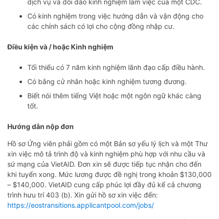
dịch vụ và dồi dào kinh nghiệm làm việc của một CDC.
Có kinh nghiệm trong việc hướng dẫn và vận động cho
các chính sách có lợi cho cộng đồng nhập cư.
Điều kiện
và / hoặc Kinh nghiệm
Tối thiểu có 7 năm kinh nghiệm lãnh đạo cấp điều hành.
Có bằng cử nhân hoặc kinh nghiệm tương đương.
Biết nói thêm tiếng Việt hoặc một ngôn ngữ khác càng
tốt.
Hướng dẫn nộp đơn
Hồ sơ Ứng viên phải gồm có một Bản sơ yếu lý lịch và một Thư
xin việc mô tả trình độ và kinh nghiệm phù hợp với nhu cầu và
sứ mạng của VietAID. Đơn xin sẽ được tiếp tục nhận cho đến
khi tuyển xong. Mức lương được đề nghị trong khoản $130,000
– $140,000. VietAID cung cấp phúc lợi đầy đủ kể cả chương
trình hưu trí 403 (b). Xin gửi hồ sơ xin việc đến:
https://eostransitions.applicantpool.com/jobs/