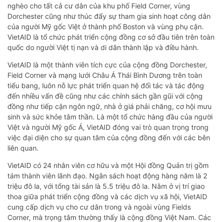
nghèo cho tất cả cư dân của khu phố Field Corner, vùng
Dorchester cũng như thúc đẩy sự tham gia sinh hoạt công dân
của người Mỹ gốc Việt ở thành phố Boston và vùng phụ cận.
VietAID là tổ chức phát triển cộng đồng cơ sở đầu tiên trên toàn
quốc do người Việt tị nạn và di dân thành lập và điều hành.
VietAID là một thành viên tích cực của cộng đồng Dorchester,
Field Corner và mạng lưới Châu Á Thái Bình Dương trên toàn
tiểu bang, luôn nỗ lực phát triển quan hệ đối tác và tác động
đến nhiều vấn đề cũng như các chính sách gần gũi với cộng
đồng như tiếp cận ngôn ngữ, nhà ở giá phải chăng, cơ hội mưu
sinh và sức khỏe tâm thần. Là một tổ chức hàng đầu của người
Việt và người Mỹ gốc Á, VietAID đóng vai trò quan trọng trong
việc đại diện cho sự quan tâm của cộng đồng đến với các bên
liên quan.
VietAID có 24 nhân viên cơ hữu và một Hội đồng Quản trị gồm
tám thành viên lãnh đạo. Ngân sách hoạt động hàng năm là 2
triệu đô la, với tổng tài sản là 5.5 triệu đô la. Nằm ở vị trí giao
thoa giữa phát triển cộng đồng và các dịch vụ xã hội, VietAID
cung cấp dịch vụ cho cư dân trong và ngoài vùng Fields
Corner, mà trọng tâm thường thấy là cộng đồng Việt Nam. Các