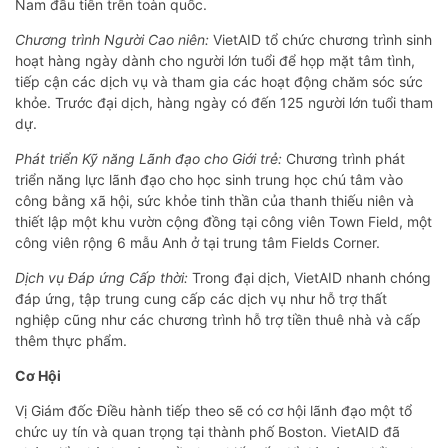
Nam đầu tiên trên toàn quốc.
Chương trình Người Cao niên
:
VietAID tổ chức chương trình sinh
hoạt hàng ngày dành cho người lớn tuổi để họp mặt tâm tình,
tiếp cận các dịch vụ và tham gia các hoạt động chăm sóc sức
khỏe. Trước đại dịch, hàng ngày có đến 125 người lớn tuổi tham
dự.
Phát triển Kỹ
năng L
ãnh đạo cho Giới trẻ
:
Chương trình phát
triển năng lực lãnh đạo cho học sinh trung học chú tâm vào
công bằng xã hội, sức khỏe tinh thần của thanh thiếu niên và
thiết lập một khu vườn cộng đồng tại công viên Town Field, một
công viên rộng 6 mẫu Anh ở tại trung tâm Fields Corner.
Dịch vụ Đáp ứng
C
ấp thời
:
Trong đại dịch, VietAID nhanh chóng
đáp ứng, tập trung cung cấp các dịch vụ như hỗ trợ thất
nghiệp cũng như các chương trình hỗ trợ tiền thuê nhà và cấp
thêm thực phẩm.
Cơ Hội
Vị Giám đốc Điều hành tiếp theo sẽ có cơ hội lãnh đạo một tổ
chức uy tín và quan trọng tại thành phố Boston. VietAID đã