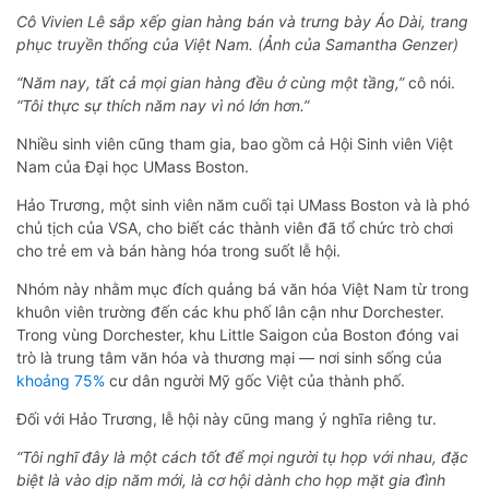
Cô Vivien Lê sắp xếp gian hàng bán và trưng bày Áo Dài, trang
phục truyền thống của Việt Nam. (Ảnh của Samantha Genzer)
“Năm nay, tất cả mọi gian hàng đều ở cùng một tầng,”
cô nói.
“Tôi thực sự thích năm nay vì nó lớn hơn.”
Nhiều sinh viên cũng tham gia, bao gồm cả Hội Sinh viên Việt
Nam của Đại học UMass Boston.
Hảo Trương, một sinh viên năm cuối tại UMass Boston và là phó
chủ tịch của VSA, cho biết các thành viên đã tổ chức trò chơi
cho trẻ em và bán hàng hóa trong suốt lễ hội.
Nhóm này nhằm mục đích quảng bá văn hóa Việt Nam từ trong
khuôn viên trường đến các khu phố lân cận như Dorchester.
Trong vùng Dorchester, khu Little Saigon của Boston đóng vai
trò là trung tâm văn hóa và thương mại — nơi sinh sống của
khoảng 75%
cư dân người Mỹ gốc Việt của thành phố.
Đối với Hảo Trương, lễ hội này cũng mang ý nghĩa riêng tư.
“Tôi nghĩ đây là một cách tốt để mọi người tụ họp với nhau, đặc
biệt là vào dịp năm mới, là cơ hội dành cho họp mặt gia đình