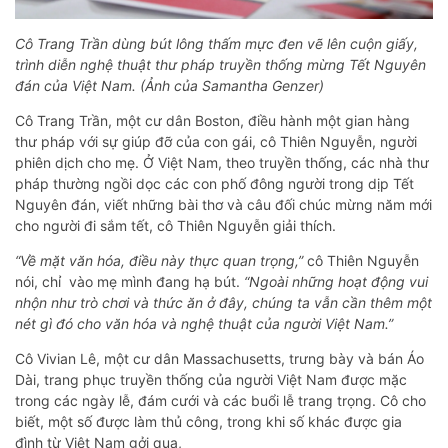
Cô Trang Trần dùng bút lông thấm mực đen vẽ lên cuộn giấy,
trình diễn nghệ thuật thư pháp truyền thống mừng Tết Nguyên
đán của Việt Nam. (Ảnh của Samantha Genzer)
Cô Trang Trần, một cư dân Boston, điều hành một gian hàng
thư pháp với sự giúp đỡ của con gái, cô Thiên Nguyễn, người
phiên dịch cho mẹ. Ở Việt Nam, theo truyền thống, các nhà thư
pháp thường ngồi dọc các con phố đông người trong dịp Tết
Nguyên đán, viết những bài thơ và câu đối chúc mừng năm mới
cho người đi sắm tết, cô Thiên Nguyễn giải thích.
“Về mặt văn hóa, điều này thực quan trọng,”
cô Thiên Nguyễn
nói, chỉ vào mẹ mình đang hạ bút.
“Ngoài những hoạt động vui
nhộn như trò chơi và thức ăn ở đây, chúng ta vẫn cần thêm một
nét gì đó cho văn hóa và nghệ thuật của người Việt Nam.”
Cô Vivian Lê, một cư dân Massachusetts, trưng bày và bán Áo
Dài, trang phục truyền thống của người Việt Nam được mặc
trong các ngày lễ, đám cưới và các buổi lễ trang trọng. Cô cho
biết, một số được làm thủ công, trong khi số khác được gia
đình từ Việt Nam gởi qua,