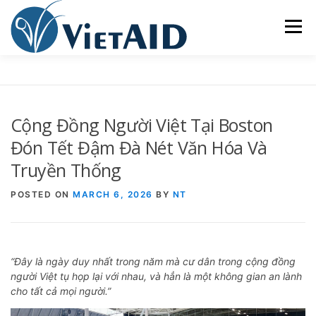
Skip
to
Menu
content
VỀ VIETAID
CÁC CHƯƠNG TRÌNH
GIA CƯ
Cộng Đồng Người Việt Tại Boston
TRUNG TÂM CỘNG ĐỒNG
SINH HOẠT
Đón Tết Đậm Đà Nét Văn Hóa Và
Truyền Thống
THAM GIA
ENGLISH
POSTED ON
MARCH 6, 2026
BY
NT
“Đây là ngày duy nhất trong năm mà cư dân trong cộng đồng
người Việt tụ họp lại với nhau, và hẳn là một không gian an lành
cho tất cả mọi người.”