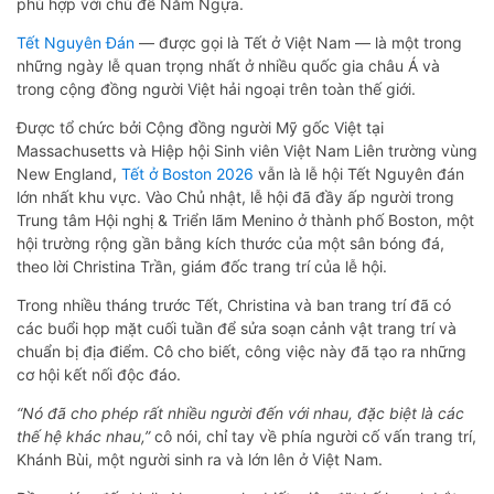
phù hợp với chủ đề Năm Ngựa.
Tết Nguyên Đán
— được gọi là Tết ở Việt Nam — là một trong
những ngày lễ quan trọng nhất ở nhiều quốc gia châu Á và
trong cộng đồng người Việt hải ngoại trên toàn thế giới.
Được tổ chức bởi Cộng đồng người Mỹ gốc Việt tại
Massachusetts và Hiệp hội Sinh viên Việt Nam Liên trường vùng
New England,
Tết ở Boston 2026
vẫn là lễ hội Tết Nguyên đán
lớn nhất khu vực. Vào Chủ nhật, lễ hội đã đầy ấp người trong
Trung tâm Hội nghị & Triển lãm Menino ở thành phố Boston, một
hội trường rộng gần bằng kích thước của một sân bóng đá,
theo lời Christina Trần, giám đốc trang trí của lễ hội.
Trong nhiều tháng trước Tết, Christina và ban trang trí đã có
các buổi họp mặt cuối tuần để sửa soạn cảnh vật trang trí và
chuẩn bị địa điểm. Cô cho biết, công việc này đã tạo ra những
cơ hội kết nối độc đáo.
“Nó đã cho phép rất nhiều người đến với nhau, đặc biệt là các
thế hệ khác nhau,”
cô nói, chỉ tay về phía người cố vấn trang trí,
Khánh Bùi, một người sinh ra và lớn lên ở Việt Nam.