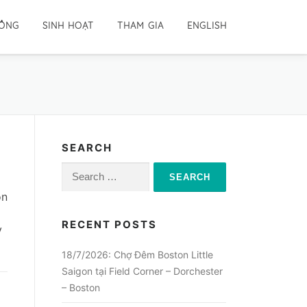
ĐỒNG
SINH HOẠT
THAM GIA
ENGLISH
SEARCH
Search
for:
on
RECENT POSTS
y
18/7/2026: Chợ Đêm Boston Little
Saigon tại Field Corner – Dorchester
– Boston