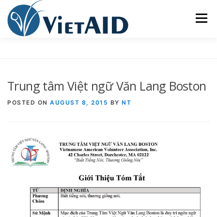
Skip
to
Menu
content
VỀ VIETAID
CÁC CHƯƠNG TRÌNH
NHÀ Ở
Trung tâm Việt ngữ Văn Lang Boston
TRUNG TÂM CỘNG ĐỒNG
SINH HOẠT
POSTED ON
AUGUST 8, 2015
BY
NT
THAM GIA
ENGLISH