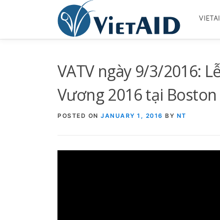
Skip
to
VIETA
content
VATV ngày 9/3/2016: L
Vương 2016 tại Boston
POSTED ON
JANUARY 1, 2016
BY
NT