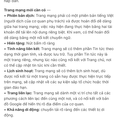
hấp dẫn.
Trang mạng mới cần có
—
•
Phiên bản dịch:
Trang mạng phải có một phiên bản tiếng Việt
(người dịch của cơ quan phụ trách) và được hoán đổi dễ dàng
giữa hai trang mạng; việc này hiện đang thực hiện bằng hai tài
khoản để tải lên nội dung riêng biệt. Khi xem, có thể hoán đổi
dễ dàng bằng một nối kết chuyển ngữ.
•
Hiến tặng:
Nút bấm rõ ràng
•
Tính năng liên kết:
Trang mạng sẽ có thêm phần Tin tức theo
dạng thời gian tính, và được lưu trữ. Tuy phần Tin tức này là
một trang riêng, nhưng lúc nào cũng nối kết với Trang chủ, nơi
có thể cập nhật tin tức khi cần thiết.
•
Lịch sinh hoạt:
Trang mạng sẽ có thêm lịch sinh hoạt, dù
được nối kết từ một trang có sẵn hay được thực hiện trực tiếp
trên mạng, sẽ cập nhật về các sự kiện sắp tổ chức hoặc thời
gian đáo hạn.
•
Trang liên lạc:
Trang mạng sẽ dành một vị trí cho tất cả các
phương cách liên lạc đến cùng một nơi, và có nối kết với bản
đồ Google để hiển thị rõ địa điểm của cơ quan.
•
Khả năng di động:
chuyển tải rõ ràng đến các thiết bị di
động.