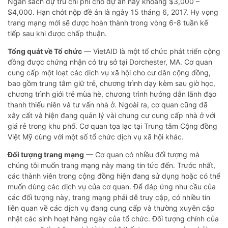
Ngân sách dự trù chi phí cho dự án này khoảng $3,000 –
$4,000. Hạn chót nộp đề án là ngày 15 tháng 6, 2017. Hy vọng
trang mạng mới sẽ được hoàn thành trong vòng 6-8 tuần kế
tiếp sau khi được chấp thuận.
Tổng quát về Tổ chức
— VietAID là một tổ chức phát triển cộng
đồng được chứng nhận có trụ sở tại Dorchester, MA. Cơ quan
cung cấp một loạt các dịch vụ xã hội cho cư dân cộng đồng,
bao gồm trung tâm giữ trẻ, chương trình dạy kèm sau giờ học,
chương trình giới trẻ mùa hè, chương trình hướng dẫn lãnh đạo
thanh thiếu niên và tư vấn nhà ở. Ngoài ra, cơ quan cũng đã
xây cất và hiện đang quản lý vài chung cư cung cấp nhà ở với
giá rẻ trong khu phố. Cơ quan tọa lạc tại Trung tâm Cộng đồng
Việt Mỹ cùng với một số tổ chức dịch vụ xã hội khác.
Đối tượng trang mạng
— Cơ quan có nhiều đối tượng mà
chúng tôi muốn trang mạng này mang tin tức đến. Trước nhất,
các thành viên trong cộng đồng hiện đang sử dụng hoặc có thể
muốn dùng các dịch vụ của cơ quan. Để đáp ứng nhu cầu của
các đối tượng này, trang mạng phải dễ truy cập, có nhiều tin
liên quan về các dịch vụ đang cung cấp và thường xuyên cập
nhật các sinh hoạt hàng ngày của tổ chức. Đối tượng chính của