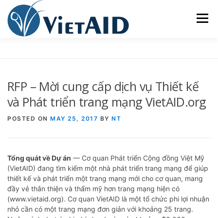
Skip
to
Menu
content
VIETAID
CÁC CHƯƠNG TRÌNH
NHÀ Ở
RFP – Mời cung cấp dịch vụ Thiết kế
TRUNG TÂM CỘNG ĐỒNG
SINH HOẠT
và Phát triển trang mạng VietAID.org
POSTED ON
MAY 25, 2017
BY
NT
THAM GIA
ENGLISH
Tổng quát về Dự án
— Cơ quan Phát triển Cộng đồng Việt Mỹ
(VietAID) đang tìm kiếm một nhà phát triển trang mạng để giúp
thiết kế và phát triển một trang mạng mới cho cơ quan, mang
đầy vẻ thân thiện và thẩm mỹ hơn trang mạng hiện có
(www.vietaid.org). Cơ quan VietAID là một tổ chức phi lợi nhuận
nhỏ cần có một trang mạng đơn giản với khoảng 25 trang.