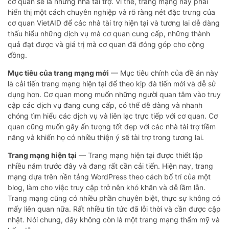
cơ quan sẽ là những nhà tài trợ. Vì thế, trang mạng này phải
hiển thị một cách chuyên nghiệp và rõ ràng nét đặc trưng của
cơ quan VietAID để các nhà tài trợ hiện tại và tương lai dễ dàng
thấu hiểu những dịch vụ mà cơ quan cung cấp, những thành
quả đạt được và giá trị mà cơ quan đã đóng góp cho cộng
đồng.
Mục tiêu của trang mạng mới
— Mục tiêu chính của đề án này
là cải tiến trang mạng hiện tại để theo kịp đà tiến mới và dễ sử
dụng hơn. Cơ quan mong muốn những người quan tâm vào truy
cập các dịch vụ đang cung cấp, có thể dễ dàng và nhanh
chóng tìm hiểu các dịch vụ và liên lạc trực tiếp với cơ quan. Cơ
quan cũng muốn gây ấn tượng tốt đẹp với các nhà tài trợ tiềm
năng và khiến họ có nhiều thiện ý sẽ tài trợ trong tương lai.
Trang mạng hiện tại
— Trang mạng hiện tại được thiết lập
nhiều năm trước đây và đang rất cần cải tiến. Hiện nay, trang
mạng dựa trên nền tảng WordPress theo cách bố trí của một
blog, làm cho việc truy cập trở nên khó khăn và dễ lầm lẫn.
Trang mạng cũng có nhiều phần chuyên biệt, thực sự không có
mấy liên quan nữa. Rất nhiều tin tức đã lỗi thời và cần được cập
nhật. Nói chung, đây không còn là một trang mạng thẩm mỹ và