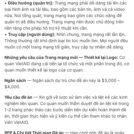
•
Điều hướng (quản trị):
Trang mạng phải dễ dàng tải lên các
loại hình ảnh và tài liệu, bao gồm các bản tin, ảnh và cả video
nữa. Nói tổng quát, trang mạng bao gồm các chức năng để
quản trị dễ điều hướng. Trang mạng nên được chủ động trên
nền tảng cho phép hỗ trợ kỹ thuật khi cần.
•
Truy cập (người dùng):
Nhìn chung, trang mạng rất lẫn lộn.
Thông thường rất khó định loại tin tức muốn tìm. Mọi người đều
muốn có một trang mạng tối giản, truy cập tự nhiên dễ dàng.
Những yêu cầu của Trang mạng mới — Thiết kế lại Logo:
Cơ
quan VietAID đang cải tiến lại tổ chức và một phần trong đó, cơ
quan muốn thiết kế lại logo của cơ quan.
Ngân sách
— Ngân sách dự trù cho đề án này là $3,000 –
$4,000.
Yêu cầu đề án
— Xin gởi về lược sử làm việc và liệt kê các kinh
nghiệm liên quan. Cơ quan muốn thẩm duyệt đề án liệt kê trong
1-2 trang phác thảo các bước diễn tiến dự kiến hoàn thành đề
án, thời gian thực hiện và ý kiến cụ thể cần tham khảo từ nhân
viên VietAID.
RFP & Chi tiết Thời gian Đề án
— Hạn chót nộp đề án là ngày