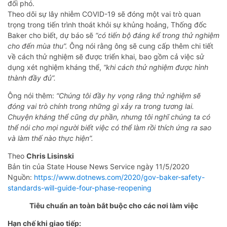
đối phó.
Theo dõi sự lây nhiễm COVID-19 sẽ đóng một vai trò quan
trọng trong tiến trình thoát khỏi sự khủng hoảng, Thống đốc
Baker cho biết, dự báo sẽ
“có tiến bộ đáng kể trong thử nghiệm
cho đến mùa thu”.
Ông nói rằng ông sẽ cung cấp thêm chi tiết
về cách thử nghiệm sẽ được triển khai, bao gồm cả việc sử
dụng xét nghiệm kháng thể,
“khi cách thử nghiệm được hình
thành đầy đủ”.
Ông nói thêm:
“Chúng tôi đầy hy vọng rằng thử nghiệm sẽ
đóng vai trò chính trong những gì xảy ra trong tương lai.
Chuyện kháng thể cũng dự phần, nhưng tôi nghĩ chúng ta có
thể nói cho mọi người biết việc có thể làm rồi thích ứng ra sao
và làm thế nào thực hiện”.
Theo
Chris Lisinski
Bản tin của State House News Service ngày 11/5/2020
Nguồn:
https://www.dotnews.com/2020/gov-baker-safety-
standards-will-guide-four-phase-reopening
Tiêu chuẩn an toàn bắt buộc cho các nơi làm việc
Hạn chế khi giao tiếp: