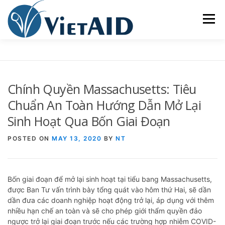
Skip
to
Menu
content
VỀ VIETAID
CÁC CHƯƠNG TRÌNH
NHÀ Ở
Chính Quyền Massachusetts: Tiêu
TRUNG TÂM CỘNG ĐỒNG
SINH HOẠT
Chuẩn An Toàn Hướng Dẫn Mở Lại
Sinh Hoạt Qua Bốn Giai Đoạn
THAM GIA
ENGLISH
POSTED ON
MAY 13, 2020
BY
NT
Bốn giai đoạn để mở lại sinh hoạt tại tiểu bang Massachusetts,
được Ban Tư vấn trình bày tổng quát vào hôm thứ Hai, sẽ dần
dần đưa các doanh nghiệp hoạt động trở lại, áp dụng với thêm
nhiều hạn chế an toàn và sẽ cho phép giới thẩm quyền đảo
ngược trở lại giai đoạn trước nếu các trường hợp nhiễm COVID-