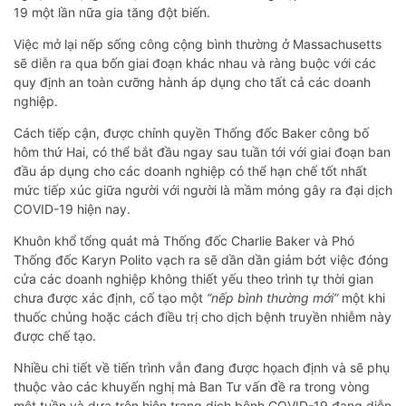
19 một lần nữa gia tăng đột biến.
Việc mở lại nếp sống công cộng bình thường ở Massachusetts
sẽ diễn ra qua bốn giai đoạn khác nhau và ràng buộc với các
quy định an toàn cưỡng hành áp dụng cho tất cả các doanh
nghiệp.
Cách tiếp cận, được chính quyền Thống đốc Baker công bố
hôm thứ Hai, có thể bắt đầu ngay sau tuần tới với giai đoạn ban
đầu áp dụng cho các doanh nghiệp có thể hạn chế tốt nhất
mức tiếp xúc giữa người với người là mầm móng gây ra đại dịch
COVID-19 hiện nay.
Khuôn khổ tổng quát mà Thống đốc Charlie Baker và Phó
Thống đốc Karyn Polito vạch ra sẽ dần dần giảm bớt việc đóng
cửa các doanh nghiệp không thiết yếu theo trình tự thời gian
chưa được xác định, cố tạo một
“nếp bình thường mới”
một khi
thuốc chủng hoặc cách điều trị cho dịch bệnh truyền nhiễm này
được chế tạo.
Nhiều chi tiết về tiến trình vẫn đang được họach định và sẽ phụ
thuộc vào các khuyến nghị mà Ban Tư vấn đề ra trong vòng
một tuần và dựa trên hiện trạng dịch bệnh COVID-19 đang diễn