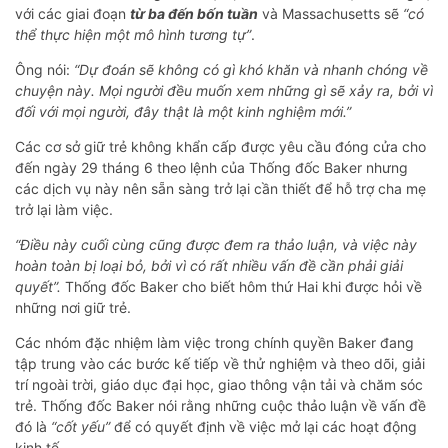
với các giai đoạn
từ ba đến bốn tuần
và Massachusetts sẽ
“có
thể thực hiện một mô hình tương tự”
.
Ông nói:
“Dự đoán sẽ không có gì khó khăn và nhanh chóng về
chuyện này. Mọi người đều muốn xem những gì sẽ xảy ra, bởi vì
đối với mọi người, đây thật là một kinh nghiệm mới.”
Các cơ sở giữ trẻ không khẩn cấp được yêu cầu đóng cửa cho
đến ngày 29 tháng 6 theo lệnh của Thống đốc Baker nhưng
các dịch vụ này nên sẵn sàng trở lại cần thiết để hỗ trợ cha mẹ
trở lại làm việc.
“Điều này cuối cùng cũng được đem ra thảo luận, và việc này
hoàn toàn bị loại bỏ, bởi vì có rất nhiều vấn đề cần phải giải
quyết”.
Thống đốc Baker cho biết hôm thứ Hai khi được hỏi về
những nơi giữ trẻ.
Các nhóm đặc nhiệm làm việc trong chính quyền Baker đang
tập trung vào các bước kế tiếp về thử nghiệm và theo dõi, giải
trí ngoài trời, giáo dục đại học, giao thông vận tải và chăm sóc
trẻ. Thống đốc Baker nói rằng những cuộc thảo luận về vấn đề
đó là
“cốt yếu”
để có quyết định về việc mở lại các hoạt động
kinh tế.