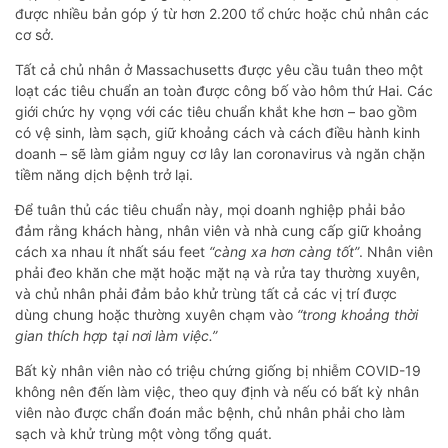
được nhiều bản góp ý từ hơn 2.200 tổ chức hoặc chủ nhân các
cơ sở.
Tất cả chủ nhân ở Massachusetts được yêu cầu tuân theo một
loạt các tiêu chuẩn an toàn được công bố vào hôm thứ Hai. Các
giới chức hy vọng với các tiêu chuẩn khắt khe hơn – bao gồm
có vệ sinh, làm sạch, giữ khoảng cách và cách điều hành kinh
doanh – sẽ làm giảm nguy cơ lây lan coronavirus và ngăn chặn
tiềm năng dịch bệnh trở lại.
Để tuân thủ các tiêu chuẩn này, mọi doanh nghiệp phải bảo
đảm rằng khách hàng, nhân viên và nhà cung cấp giữ khoảng
cách xa nhau ít nhất sáu feet
“càng xa hơn càng tốt”
. Nhân viên
phải đeo khăn che mặt hoặc mặt nạ và rửa tay thường xuyên,
và chủ nhân phải đảm bảo khử trùng tất cả các vị trí được
dùng chung hoặc thường xuyên chạm vào
“trong khoảng thời
gian thích hợp tại nơi làm việc.”
Bất kỳ nhân viên nào có triệu chứng giống bị nhiễm COVID-19
không nên đến làm việc, theo quy định và nếu có bất kỳ nhân
viên nào được chẩn đoán mắc bệnh, chủ nhân phải cho làm
sạch và khử trùng một vòng tổng quát.