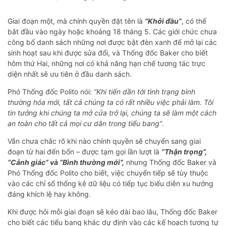
Giai đoạn một, mà chính quyền đặt tên là
“Khởi đầu”
, có thể
bắt đầu vào ngày hoặc khoảng 18 tháng 5. Các giới chức chưa
công bố danh sách những nơi được bật đèn xanh để mở lại các
sinh hoạt sau khi được sửa đổi, và Thống đốc Baker cho biết
hôm thứ Hai, những nơi có khả năng hạn chế tương tác trực
diện nhất sẽ ưu tiên ở đầu danh sách.
Phó Thống đốc Polito nói:
“Khi tiến dần tới tình trạng bình
thường hóa mới, tất cả chúng ta có rất nhiều việc phải làm. Tôi
tin tưởng khi chúng ta mở cửa trở lại, chúng ta sẽ làm một cách
an toàn cho tất cả mọi cư dân trong tiểu bang”
.
Vẫn chưa chắc rõ khi nào chính quyền sẽ chuyển sang giai
đoạn từ hai đến bốn – được tạm gọi lần lượt là
“Thận trọng”,
“Cảnh giác” và “Bình thường mới”,
nhưng Thống đốc Baker và
Phó Thống đốc Polito cho biết, việc chuyển tiếp sẽ tùy thuộc
vào các chỉ số thống kê dữ liệu có tiếp tục biểu diễn xu hướng
đáng khích lệ hay không.
Khi được hỏi mỗi giai đoạn sẽ kéo dài bao lâu, Thống đốc Baker
cho biết các tiểu bang khác dự định vào các kế hoạch tương tự