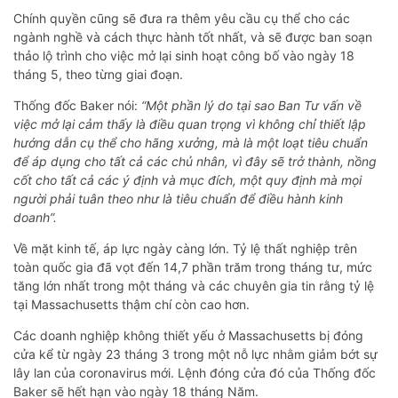
Chính quyền cũng sẽ đưa ra thêm yêu cầu cụ thể cho các
ngành nghề và cách thực hành tốt nhất, và sẽ được ban soạn
thảo lộ trình cho việc mở lại sinh hoạt công bố vào ngày 18
tháng 5, theo từng giai đoạn.
Thống đốc Baker nói:
“Một phần lý do tại sao Ban Tư vấn về
việc mở lại cảm thấy là điều quan trọng vì không chỉ thiết lập
hướng dẫn cụ thể cho hãng xưởng, mà là một loạt tiêu chuẩn
để áp dụng cho tất cả các chủ nhân, vì đây sẽ trở thành, nồng
cốt cho tất cả các ý định và mục đích, một quy định mà mọi
người phải tuân theo như là tiêu chuẩn để điều hành kinh
doanh”.
Về mặt kinh tế, áp lực ngày càng lớn. Tỷ lệ thất nghiệp trên
toàn quốc gia đã vọt đến 14,7 phần trăm trong tháng tư, mức
tăng lớn nhất trong một tháng và các chuyên gia tin rằng tỷ lệ
tại Massachusetts thậm chí còn cao hơn.
Các doanh nghiệp không thiết yếu ở Massachusetts bị đóng
cửa kể từ ngày 23 tháng 3 trong một nỗ lực nhằm giảm bớt sự
lây lan của coronavirus mới. Lệnh đóng cửa đó của Thống đốc
Baker sẽ hết hạn vào ngày 18 tháng Năm.