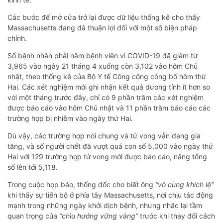
Các bước để mở cửa trở lại được dữ liệu thống kê cho thấy
Massachusetts đang đà thuận lợi đối với một số biện pháp
chính.
Số bệnh nhân phải nằm bệnh viện vì COVID-19 đã giảm từ
3,965 vào ngày 21 tháng 4 xuống còn 3,102 vào hôm Chủ
nhật, theo thống kê của Bộ Y tế Công cộng công bố hôm thứ
Hai. Các xét nghiệm mới ghi nhận kết quả dương tính ít hơn so
với một tháng trước đây, chỉ có 9 phần trăm các xét nghiệm
được báo cáo vào hôm Chủ nhật và 11 phần trăm báo cáo các
trường hợp bị nhiễm vào ngày thứ Hai.
Dù vậy, các trường hợp nói chung và tử vong vẫn đang gia
tăng, và số người chết đã vượt quá con số 5,000 vào ngày thứ
Hai với 129 trường hợp tử vong mới được báo cáo, nâng tổng
số lên tới 5,118.
Trong cuộc họp báo, thống đốc cho biết ông
“vô cùng khích lệ”
khi thấy sự tiến bộ ở phía tây Massachusetts, nơi chịu tác động
mạnh trong những ngày khởi dịch bệnh, nhưng nhắc lại tầm
quan trọng của
“chìu hướng vững vàng”
trước khi thay đổi cách