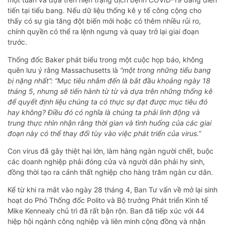
tiến tại tiểu bang. Nếu dữ liệu thống kê y tế công cộng cho
thấy có sự gia tăng đột biến mới hoặc có thêm nhiều rủi ro,
chính quyền có thể ra lệnh ngưng và quay trở lại giai đoạn
trước.
Thống đốc Baker phát biểu trong một cuộc họp báo, không
quên lưu ý rằng Massachusetts là
“một trong những tiểu bang
bị nặng nhất”: “Mục tiêu nhắm đến là bắt đầu khoảng ngày 18
tháng 5, nhưng sẽ tiến hành từ từ và dựa trên những thống kê
để quyết định liệu chúng ta có thực sự đạt được mục tiêu đó
hay không? Điều đó có nghĩa là chúng ta phải linh động và
trung thực nhìn nhận rằng thời gian và tình huống của các giai
đoạn này có thể thay đổi tùy vào việc phát triển của virus.”
Con virus đã gây thiệt hại lớn, làm hàng ngàn người chết, buộc
các doanh nghiệp phải đóng cửa và người dân phải hy sinh,
đồng thời tạo ra cảnh thất nghiệp cho hàng trăm ngàn cư dân.
Kể từ khi ra mắt vào ngày 28 tháng 4, Ban Tư vấn về mở lại sinh
hoạt do Phó Thống đốc Polito và Bộ trưởng Phát triển Kinh tế
Mike Kennealy chủ trì đã rất bận rộn. Ban đã tiếp xúc với 44
hiệp hội ngành công nghiệp và liên minh cộng đồng và nhận