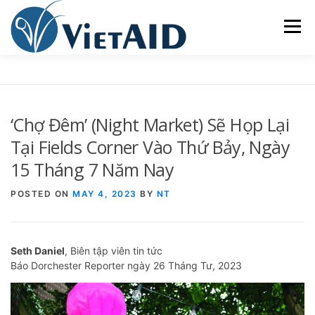
Skip
to
Menu
content
VỀ VIETAID
CÁC CHƯƠNG TRÌNH
NHÀ Ở
‘Chợ Đêm’ (Night Market) Sẽ Họp Lại
TRUNG TÂM CỘNG ĐỒNG
SINH HOẠT
Tại Fields Corner Vào Thứ Bảy, Ngày
15 Tháng 7 Năm Nay
THAM GIA
ENGLISH
POSTED ON
MAY 4, 2023
BY
NT
Seth Daniel
, Biên tập viên tin tức
Báo Dorchester Reporter ngày 26 Tháng Tư, 2023