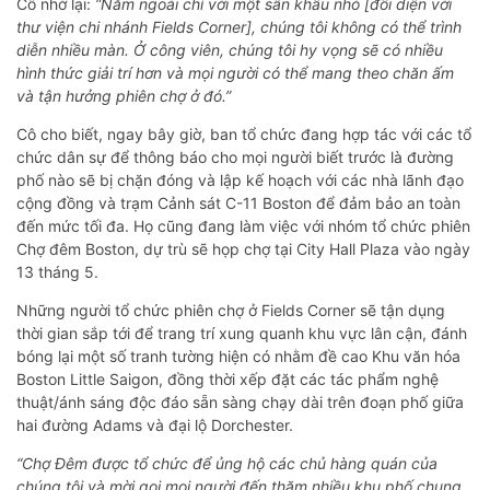
Cô nhớ lại:
“Năm ngoái chỉ với một sân khấu nhỏ [đối diện với
thư viện chi nhánh Fields Corner], chúng tôi không có thể trình
diễn nhiều màn. Ở công viên, chúng tôi hy vọng sẽ có nhiều
hình thức giải trí hơn và mọi người có thể mang theo chăn ấm
và tận hưởng phiên chợ ở đó.”
Cô cho biết, ngay bây giờ, ban tổ chức đang hợp tác với các tổ
chức dân sự để thông báo cho mọi người biết trước là đường
phố nào sẽ bị chặn đóng và lập kế hoạch với các nhà lãnh đạo
cộng đồng và trạm Cảnh sát C-11 Boston để đảm bảo an toàn
đến mức tối đa. Họ cũng đang làm việc với nhóm tổ chức phiên
Chợ đêm Boston, dự trù sẽ họp chợ tại City Hall Plaza vào ngày
13 tháng 5.
Những người tổ chức phiên chợ ở Fields Corner sẽ tận dụng
thời gian sắp tới để trang trí xung quanh khu vực lân cận, đánh
bóng lại một số tranh tường hiện có nhằm đề cao Khu văn hóa
Boston Little Saigon, đồng thời xếp đặt các tác phẩm nghệ
thuật/ánh sáng độc đáo sẵn sàng chạy dài trên đoạn phố giữa
hai đường Adams và đại lộ Dorchester.
“Chợ Đêm được tổ chức để ủng hộ các chủ hàng quán của
chúng tôi và mời gọi mọi người đến thăm nhiều khu phố chung