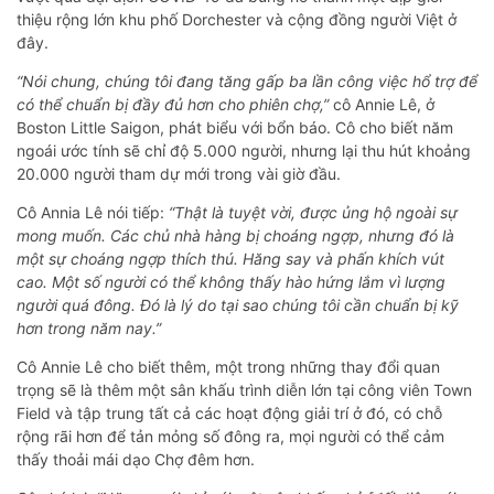
thiệu rộng lớn khu phố Dorchester và cộng đồng người Việt ở
đây.
“Nói chung, chúng tôi đang tăng gấp ba lần công việc hổ trợ để
có thể chuẩn bị đầy đủ hơn cho phiên chợ,”
cô Annie Lê, ở
Boston Little Saigon, phát biểu với bổn báo. Cô cho biết năm
ngoái ước tính sẽ chỉ độ 5.000 người, nhưng lại thu hút khoảng
20.000 người tham dự mới trong vài giờ đầu.
Cô Annia Lê nói tiếp:
“Thật là tuyệt vời, được ủng hộ ngoài sự
mong muốn. Các chủ nhà hàng bị choáng ngợp, nhưng đó là
một sự choáng ngợp thích thú. Hăng say và phấn khích vút
cao. Một số người có thể không thấy hào hứng lắm vì lượng
người quá đông. Đó là lý do tại sao chúng tôi cần chuẩn bị kỹ
hơn trong năm nay.”
Cô Annie Lê cho biết thêm, một trong những thay đổi quan
trọng sẽ là thêm một sân khấu trình diễn lớn tại công viên Town
Field và tập trung tất cả các hoạt động giải trí ở đó, có chỗ
rộng rãi hơn để tản mỏng số đông ra, mọi người có thể cảm
thấy thoải mái dạo Chợ đêm hơn.