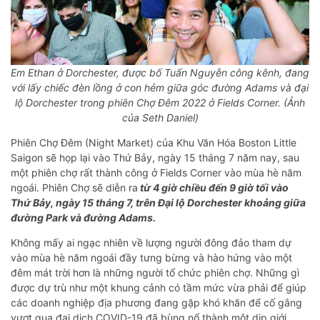
Em Ethan ở Dorchester, được bố Tuấn Nguyễn công kênh, đang
với lấy chiếc đèn lồng ở con hẻm giữa góc đường Adams và đại
lộ Dorchester trong phiên Chợ Đêm 2022 ở Fields Corner. (Ảnh
của Seth Daniel)
Phiên Chợ Đêm (Night Market) của Khu Văn Hóa Boston Little
Saigon sẽ họp lại vào Thứ Bảy, ngày 15 tháng 7 năm nay, sau
một phiên chợ rất thành công ở Fields Corner vào mùa hè năm
ngoái. Phiên Chợ sẽ diễn ra
từ 4 giờ chiều đến 9 giờ tối vào
Thứ Bảy, ngày 15 tháng 7, trên Đại lộ Dorchester khoảng giữa
đường Park và đường Adams.
Không mấy ai ngạc nhiên về lượng người đông đảo tham dự
vào mùa hè năm ngoái đầy tưng bừng và hào hứng vào một
đêm mát trời hơn là những người tổ chức phiên chợ. Những gì
được dự trù như một khung cảnh có tầm mức vừa phải để giúp
các doanh nghiệp địa phương đang gặp khó khăn để cố gắng
vượt qua đại dịch COVID-19 đã bùng nổ thành một dịp giới