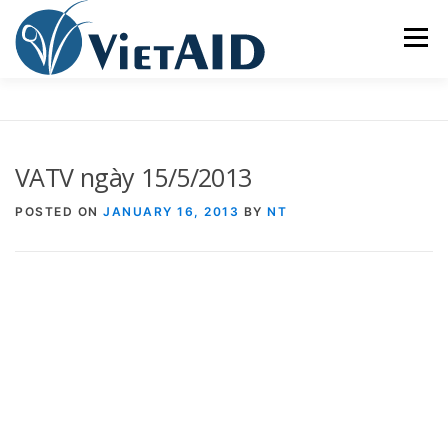
Skip
to
Menu
content
VỀ VIETAID
CÁC CHƯƠNG TRÌNH
NHÀ Ở
VATV ngày 15/5/2013
TRUNG TÂM CỘNG ĐỒNG
SINH HOẠT
POSTED ON
JANUARY 16, 2013
BY
NT
THAM GIA
ENGLISH