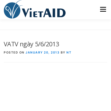
Skip
to
Menu
content
VỀ VIETAID
CÁC CHƯƠNG TRÌNH
NHÀ Ở
VATV ngày 5/6/2013
TRUNG TÂM CỘNG ĐỒNG
SINH HOẠT
POSTED ON
JANUARY 20, 2013
BY
NT
THAM GIA
ENGLISH