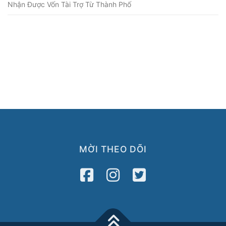
Nhận Được Vốn Tài Trợ Từ Thành Phố
MỜI THEO DÕI