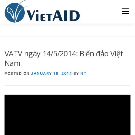
Skip
to
Menu
content
VỀ VIETAID
CÁC CHƯƠNG TRÌNH
NHÀ Ở
VATV ngày 14/5/2014: Biển đảo Việt
TRUNG TÂM CỘNG ĐỒNG
SINH HOẠT
Nam
POSTED ON
JANUARY 16, 2014
BY
NT
THAM GIA
ENGLISH