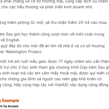
iá phải chăng và cơ sở thương mại, cụng cấp dịch vụ chăm
 cho các tiểu thương và phát triển kinh doanh nhỏ.
rộng thêm phòng ốc mới, sẽ thu nhận thêm 20 trẻ vào mùa
kèm Sau giờ học thành cộng vượt mức về môn toán trong
 về English.
 quỹ đầy đủ cho một đề án lớn về nhà ở và cơ sở thương
per Washington Project.
o một trẻ em tuổi mẫu giáo được 77 ngày chăm sóc cẩn thận
hổ trợ cho 3 học sinh tham gia chương trình Dạy kèm Sau g
 sinh hoạt mà các em cảm thấy thoải mái, được quí mến v
 cho những gia đình và người cao niên gặp khó khăn có
g cộng. Hãy cùng hợp tác với VietAID xây dựng cộng đồng