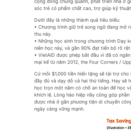
cộng đồng chung quanh, phát triển nhà ở g
sóc trẻ có phẩm chất cao, trợ giúp kỹ thuật
Dưới đây là những thành quả tiêu biểu:
• Chương trình giữ trẻ song ngữ đang mở 
thu này.
• Những học sinh trong chương trình Dạy 
niên học này, và gần 90% đạt tiến bộ rõ rệt
• VietAID được phép bắt đầu vì đã có ngân
mại kể từ năm 2012, the Four Corners / Up
Cứ mỗi $1,000 tiền hiến tặng sẽ tài trợ ch
đầy đủ và dạy dỗ cả hai thứ tiếng. Hay sẽ 
học trọn một năm có chỗ an toàn để học và
khích lệ. Lòng hào hiệp nầy cũng góp phần
được nhà ở gần phương tiện di chuyển côn
ngày càng vững mạnh.