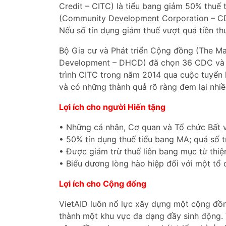
Credit – CITC) là tiểu bang giảm 50% thuế 
(Community Development Corporation – CD
Nếu số tín dụng giảm thuế vượt quá tiền thu
Bộ Gia cư và Phát triển Cộng đồng (The 
Development – DHCD) đã chọn 36 CDC và 
trình CITC trong năm 2014 qua cuộc tuyển 
và có những thành quả rõ ràng đem lại nhiề
Lợi ích cho người Hiến tặng
• Những cá nhân, Cơ quan và Tổ chức Bất v
• 50% tín dụng thuế tiểu bang MA; quá số t
• Được giảm trừ thuế liên bang mục từ thiệ
• Biểu dương lòng hào hiệp đối với một tổ 
Lợi ích cho Cộng đống
VietAID luôn nổ lực xây dựng một cộng đồn
thành một khu vực đa dạng đầy sinh động.