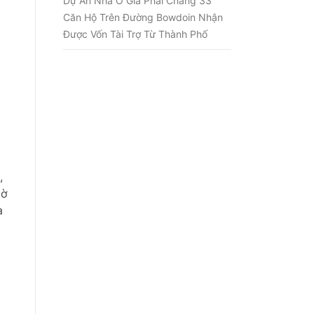
Dự Án Nhà Ở Giá Phải Chăng 33
Căn Hộ Trên Đường Bowdoin Nhận
Được Vốn Tài Trợ Từ Thành Phố
,
iờ
à