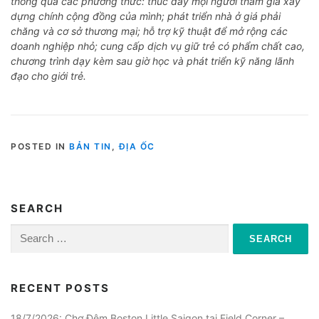
thông qua các phương thức: thúc đẩy mọi người tham gia xây
dựng chính cộng đồng của mình; phát triển nhà ở giá phải
chăng và cơ sở thương mại; hỗ trợ kỹ thuật để mở rộng các
doanh nghiệp nhỏ; cung cấp dịch vụ giữ trẻ có phẩm chất cao,
chương trình dạy kèm sau giờ học và phát triển kỹ năng lãnh
đạo cho giới trẻ.
POSTED IN
BẢN TIN
,
ĐỊA ỐC
SEARCH
Search
for:
RECENT POSTS
18/7/2026: Chợ Đêm Boston Little Saigon tại Field Corner –