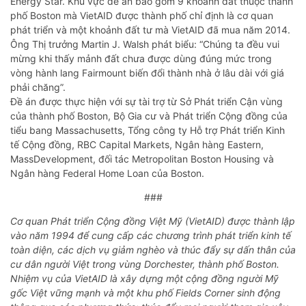
Energy Star. Khu vực đề án bao gồm 9 khoảnh đất thuộc thành
phố Boston mà VietAID được thành phố chỉ định là cơ quan
phát triển và một khoảnh đất tư mà VietAID đã mua năm 2014.
Ông Thị trưởng Martin J. Walsh phát biểu: “Chúng ta đều vui
mừng khi thấy mảnh đất chưa được dùng đúng mức trong
vòng hành lang Fairmount biến đổi thành nhà ở lâu dài với giá
phải chăng”.
Đề án được thực hiện với sự tài trợ từ Sở Phát triển Cận vùng
của thành phố Boston, Bộ Gia cư và Phát triển Cộng đồng của
tiểu bang Massachusetts, Tổng công ty Hỗ trợ Phát triển Kinh
tế Cộng đồng, RBC Capital Markets, Ngân hàng Eastern,
MassDevelopment, đối tác Metropolitan Boston Housing và
Ngân hàng Federal Home Loan của Boston.
###
Cơ quan Phát triển Cộng đồng Việt Mỹ (VietAID) được thành lập
vào năm 1994 để cung cấp các chương trình phát triển kinh tế
toàn diện, các dịch vụ giảm nghèo và thúc đẩy sự dấn thân của
cư dân người Việt trong vùng Dorchester, thành phố Boston.
Nhiệm vụ của VietAID là xây dựng một cộng đồng người Mỹ
gốc Việt vững mạnh và một khu phố Fields Corner sinh động