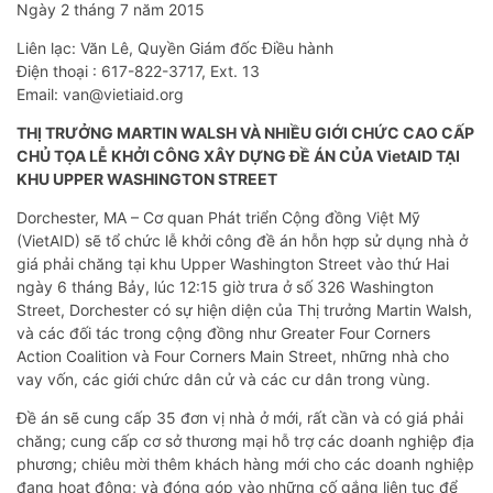
Ngày 2 tháng 7 năm 2015
Liên lạc: Văn Lê, Quyền Giám đốc Điều hành
Điện thoại : 617-822-3717, Ext. 13
Email: van@vietiaid.org
THỊ TRƯỞNG MARTIN WALSH VÀ NHIỀU GIỚI CHỨC CAO CẤP
CHỦ TỌA LỄ KHỞI CÔNG XÂY DỰNG ĐỀ ÁN CỦA VietAID TẠI
KHU UPPER WASHINGTON STREET
Dorchester, MA – Cơ quan Phát triển Cộng đồng Việt Mỹ
(VietAID) sẽ tổ chức lễ khởi công đề án hỗn hợp sử dụng nhà ở
giá phải chăng tại khu Upper Washington Street vào thứ Hai
ngày 6 tháng Bảy, lúc 12:15 giờ trưa ở số 326 Washington
Street, Dorchester có sự hiện diện của Thị trưởng Martin Walsh,
và các đối tác trong cộng đồng như Greater Four Corners
Action Coalition và Four Corners Main Street, những nhà cho
vay vốn, các giới chức dân cử và các cư dân trong vùng.
Đề án sẽ cung cấp 35 đơn vị nhà ở mới, rất cần và có giá phải
chăng; cung cấp cơ sở thương mại hỗ trợ các doanh nghiệp địa
phương; chiêu mời thêm khách hàng mới cho các doanh nghiệp
đang hoạt động; và đóng góp vào những cố gắng liên tục để