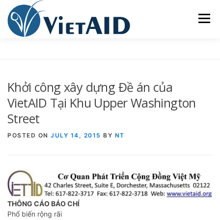
Skip
to
Menu
content
VIETAID
CÁC CHƯƠNG TRÌNH
NHÀ Ở
Khởi công xây dựng Đề án của
TRUNG TÂM CỘNG ĐỒNG
SINH HOẠT
VietAID Tại Khu Upper Washington
Street
THAM GIA
ENGLISH
POSTED ON
JULY 14, 2015
BY
NT
THÔNG CÁO BÁO CHÍ
Phổ biến rộng rãi