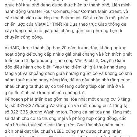
phục hồi khu phố đang được thực hiện từ thành phố, Liên minh
hành động Greater Four Corners, Four Corners Main Street, và
các thành viên của Hợp tác Fairmount. Đề án này là một phần
chiến lược của VietAID: Thiết kế Dựa theo trục Giao thông để
xây dựng nhà ở có giá phải chăng, gần các phương tiện di
chuyển công cộng.
VietAID, được thành lập hơn 20 năm trước đây, không ngừng
hoạt động để cung cấp nhà ở giá phải chăng và kích thích phát
triển kinh tế địa phương. Theo ông Văn Paul Lê, Quyền Giám
đốc điều hành cho biết, “Vào thời điểm khi giá thuê nhà đang
tăng vọt và khoảng cách giữa những người có và không có khả
năng thuê mướn ngày càng lớn, đề án này nhắc nhở rằng cùng
nhau chúng ta thực sự có thể tăng cường tiếp cận nhà ở và
giúp ổn định các khu phố của chúng ta”.
Kế hoạch phát triển bao gồm hai tòa nhà: một chung cư 3 tầng
tại số 331-337 đường Washington và một chung cư 4 tầng tại
số 322-336 đường Washington. Trong cả hai tòa nhà, tầng một
sẽ dành cho cơ sở thương mại và phòng họp cộng đồng, các
căn hộ cho thuê sẽ ở các tầng trên. Các tòa nhà nhằm mục
đích phải đạt tiêu chuẩn LEED cũng như được chứng nhận