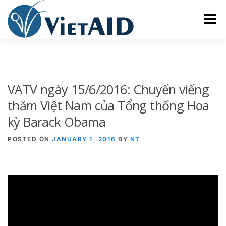
Skip
to
Menu
content
VỀ VIETAID
CÁC CHƯƠNG TRÌNH
NHÀ Ở
VATV ngày 15/6/2016: Chuyến viếng
TRUNG TÂM CỘNG ĐỒNG
SINH HOẠT
thăm Việt Nam của Tổng thống Hoa
kỳ Barack Obama
THAM GIA
ENGLISH
POSTED ON
JANUARY 1, 2016
BY
NT