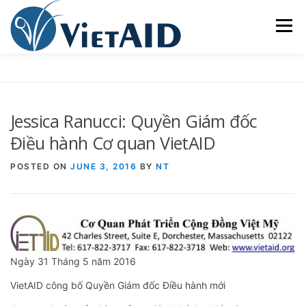
Skip
to
Menu
content
VỀ CƠ QUAN VIETAID
CÁC CHƯƠNG TRÌNH
Jessica Ranucci: Quyền Giám đốc
NHÀ Ở
TRUNG TÂM CỘNG ĐỒNG
SINH HOẠT
Điều hành Cơ quan VietAID
POSTED ON
JUNE 3, 2016
BY
NT
THAM GIA
ENGLISH
Ngày 31 Tháng 5 năm 2016
VietAID công bố Quyền Giám đốc Điều hành mới