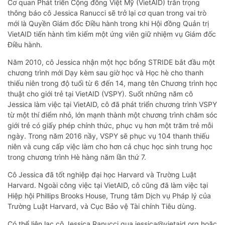
Cơ quan Phát triển Cộng đồng Việt Mỹ (VietAID) trân trọng
thông báo cô Jessica Ranucci sẽ trở lại cơ quan trong vai trò
mới là Quyền Giám đốc Điều hành trong khi Hội đồng Quản trị
VietAID tiến hành tìm kiếm một ứng viên giữ nhiệm vụ Giám đốc
Điều hành.
Năm 2010, cô Jessica nhận một học bổng STRIDE bắt đầu một
chương trình mới Dạy kèm sau giờ học và Học hè cho thanh
thiếu niên trong độ tuổi từ 6 đến 14, mang tên Chương trình học
thuật cho giới trẻ tại VietAID (VSPY). Suốt những năm cô
Jessica làm việc tại VietAID, cô đã phát triển chương trình VSPY
từ một thí điểm nhỏ, lớn mạnh thành một chương trình chăm sóc
giới trẻ có giấy phép chính thức, phục vụ hơn một trăm trẻ mỗi
ngày. Trong năm 2016 nầy, VSPY sẽ phục vụ 104 thanh thiếu
niên và cung cấp việc làm cho hơn cả chục học sinh trung học
trong chương trình Hè hàng năm lần thứ 7.
Cô Jessica đã tốt nghiệp đại học Harvard và Trường Luật
Harvard. Ngoài công việc tại VietAID, cô cũng đã làm việc tại
Hiệp hội Phillips Brooks House, Trung tâm Dịch vụ Pháp lý của
Trường Luật Harvard, và Cục Bảo vệ Tài chính Tiêu dùng.
Có thể liên lạc cô Jessica Ranucci qua jessica@vietaid.org hoặc