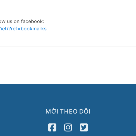
low us on facebook:
iet/?ref=bookmarks
MỜI THEO DÕI