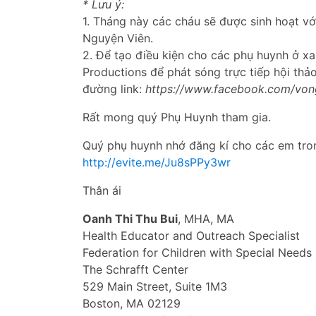
* Lưu ý:
1. Tháng này các cháu sẽ được sinh hoạt vơ
Nguyện Viên.
2. Để tạo điều kiện cho các phụ huynh ở x
Productions để phát sóng trực tiếp hội thả
đường link:
https://www.facebook.com/vong
Rất mong quý Phụ Huynh tham gia.
Quý phụ huynh nhớ đăng kí cho các em tron
http://evite.me/Ju8sPPy3wr
Thân ái
Oanh Thi Thu Bui
, MHA, MA
Health Educator and Outreach Specialist
Federation for Children with Special Needs
The Schrafft Center
529 Main Street, Suite 1M3
Boston, MA 02129