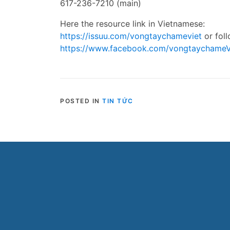
617-236-7210 (main)
Here the resource link in Vietnamese:
https://issuu.com/vongtaychameviet
or fol
https://www.facebook.com/vongtaychameV
POSTED IN
TIN TỨC