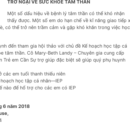
TRỞ NGẠI VỀ SỨC KHỎE TÂM THẦN
Một số dấu hiệu về bệnh lý tâm thần có thể khó nhận
thấy được. Một số em do hạn chế về kĩ năng giao tiếp 
 bè, có thể trở nên trầm cảm và gặp khó khăn trong việc học
nh đến tham gia hội thảo với chủ đề Kế hoạch học tập cá
hỏe tâm thần. Cô Mary-Beth Landy – Chuyên gia cung cấp
n Trẻ em Cần Sự trợ giúp đặc biệt sẽ giúp quý phụ huynh
ở các em tuổi thanh thiếu niên
ế hoạch học tập cá nhân—IEP
hế nào để hổ trợ cho các em có IEP
áng 6 năm 2018
use,
4