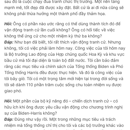
sau đó là cuộc chạy đua tranh chức thị trưởng. Một nền tảng
mạnh mẽ, tốt đẹp đã được xây đặt. Bất cứ là ai đi nữa cũng sẽ
không phải thừa hưởng một thành phố đầy thảm họa.
Hỏi:
Ông có phần nào ước rằng có thể dùng thành tích đó để
vận động tranh cử lần cuối không? Ông có hối tiếc về việc
không thể ứng cử cho một nhiệm kỳ thứ ba không?
Đáp:
Như bạn đã biết, tôi rất thích vận động tranh cử. Nhưng
không, tôi có việc phải làm hôm nay. Công việc của tôi hôm nay
là Bộ trưởng Lao động của Hợp chủng quốc Hoa Kỳ và khu vực
bầu cử mà tôi đại diện là toàn bộ đất nước. Tôi cần bảo đảm
rằng các mục tiêu và chính sách của Tổng thống Biden và Phó
Tổng thống Harris đều được thực hiện. Và đó là công việc của
tôi bây giờ. Tôi có một trọng tâm mới hiện tại trong đời sống và
tôi sẽ dành 110 phần trăm cuộc sống chu toàn nhiệm vụ được
giao phó.
Hỏi:
Một phần của bộ kỹ năng đó – chiến dịch tranh cử – có
hữu ích khi ông được yêu cầu vận động cho chương trình nghị
sự của Biden-Harris không?
Đáp:
Đúng như vậy rồi. Một trong những mục tiêu và trách
nhiệm mà tổng thống chỉ thị cho tôi và các bộ trưởng khác vào