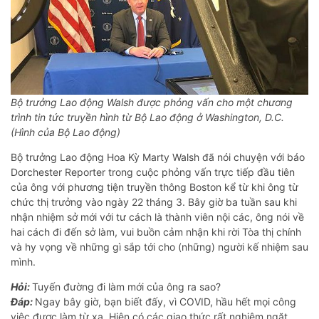
Bộ trưởng Lao động Walsh được phỏng vấn cho một chương
trình tin tức truyền hình từ Bộ Lao động ở Washington, D.C.
(Hình của Bộ Lao động)
Bộ trưởng Lao động Hoa Kỳ Marty Walsh đã nói chuyện với báo
Dorchester Reporter trong cuộc phỏng vấn trực tiếp đầu tiên
của ông với phương tiện truyền thông Boston kể từ khi ông từ
chức thị trưởng vào ngày 22 tháng 3. Bây giờ ba tuần sau khi
nhận nhiệm sở mới với tư cách là thành viên nội các, ông nói về
hai cách đi đến sở làm, vui buồn cảm nhận khi rời Tòa thị chính
và hy vọng về những gì sắp tới cho (những) người kế nhiệm sau
mình.
Hỏi:
Tuyến đường đi làm mới của ông ra sao?
Đáp:
Ngay bây giờ, bạn biết đấy, vì COVID, hầu hết mọi công
việc được làm từ xa. Hiện có các giao thức rất nghiêm ngặt