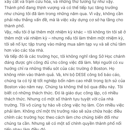
xây cất và trạm cứu hỏa, và những thứ tương tự như vậy.
Thành phố đang thịnh vượng và có thể tiếp tục tăng trưởng
như chúng tôi đã làm trong những năm qua. Vì vậy, không cần
phải nêu thẳng vấn đề, mà là việc xây dựng cơ sở hạ tầng cho
thành phố.
Vậy, nếu tôi ở lại thêm một nhiệm kỳ khác – tôi không tin tôi sẽ ở
thêm một vài nhiệm kỳ – nhưng nếu tôi làm thêm một nhiệm kỳ,
tôi sẽ nổ lực tập trung vào mảng mua sắm tạp vụ và sẽ chú tâm
hơn vào các tòa nhà.
Và tiếp đó là các trường học, tôi không nghĩ rằng Sở Học chánh
đáng được ghi công đủ cho công việc đã làm. Mọi người có xu
hướng chỉ ra những thiếu sót của các trường ở Boston. Họ
không nhìn vào thành quả. Và, khi bộ DESE công bố báo cáo,
chúng ta có tỷ lệ tốt nghiệp bốn năm cao nhất trong lịch sử của
Boston vào năm nay. Chúng ta không thể bỏ qua điều này. Tôi
biết có những thách thức. Đó là giáo dục công lập, có nhiều
thách thức. Nhưng có một số thành tựu tuyệt vời của nhà
trường. Tôi vô cùng tự hào về công việc họ làm. Còn nhiều việc
phải làm. Không chỉ một thị trưởng nào sẽ sửa chữa hoặc điều
chỉnh các trường học theo cách làm cho chúng biến đổi như
chúng ta cần. Nhưng sẽ có một số chính quyền thành phố nối
tiếp nhau làm điều đó.