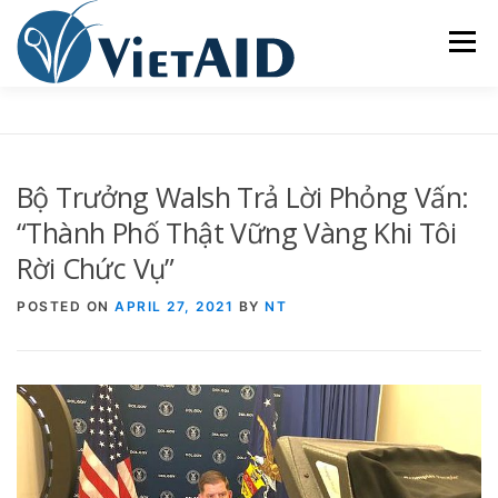
Skip
to
Menu
content
VIETAID
CÁC CHƯƠNG TRÌNH
NHÀ Ở
Bộ Trưởng Walsh Trả Lời Phỏng Vấn:
TRUNG TÂM CỘNG ĐỒNG
SINH HOẠT
“Thành Phố Thật Vững Vàng Khi Tôi
Rời Chức Vụ”
THAM GIA
ENGLISH
POSTED ON
APRIL 27, 2021
BY
NT