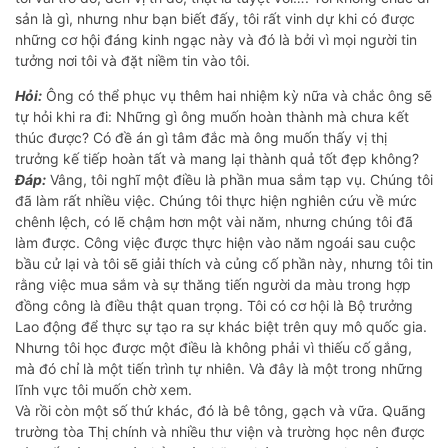
sản là gì, nhưng như bạn biết đấy, tôi rất vinh dự khi có được
những cơ hội đáng kinh ngạc này và đó là bởi vì mọi người tin
tưởng nơi tôi và đặt niềm tin vào tôi.
Hỏi:
Ông có thể phục vụ thêm hai nhiệm kỳ nữa và chắc ông sẽ
tự hỏi khi ra đi: Những gì ông muốn hoàn thành mà chưa kết
thúc được? Có đề án gì tâm đắc mà ông muốn thấy vị thị
trưởng kế tiếp hoàn tất và mang lại thành quả tốt đẹp không?
Đáp:
Vâng, tôi nghĩ một điều là phần mua sắm tạp vụ. Chúng tôi
đã làm rất nhiều việc. Chúng tôi thực hiện nghiên cứu về mức
chênh lệch, có lẽ chậm hơn một vài năm, nhưng chúng tôi đã
làm được. Công việc được thực hiện vào năm ngoái sau cuộc
bầu cử lại và tôi sẽ giải thích và củng cố phần này, nhưng tôi tin
rằng việc mua sắm và sự thăng tiến người da màu trong hợp
đồng công là điều thật quan trọng. Tôi có cơ hội là Bộ trưởng
Lao động để thực sự tạo ra sự khác biệt trên quy mô quốc gia.
Nhưng tôi học được một điều là không phải vì thiếu cố gắng,
mà đó chỉ là một tiến trình tự nhiên. Và đây là một trong những
lĩnh vực tôi muốn chờ xem.
Và rồi còn một số thứ khác, đó là bê tông, gạch và vữa. Quãng
trường tòa Thị chính và nhiều thư viện và trường học nên được