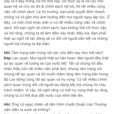
xảy ra ở đây trong vai trò mới này. Đó thực sự là về các mối
quan hệ và cho dù đó là chính sách nội bộ, thì rất nhiều công
việc về chính sách. Là thị trưởng, bạn phải quyết định nhanh
chóng và nó gần như ảnh hưởng đến mọi người ngay lập tức. Ở
đây, có một chút khác biệt vì có rất nhiều công việc về chính
sách. Khi bạn nghĩ về chính sách, bạn không thể chỉ thức dậy
và nói rằng, chúng ta sẽ làm điều này hoặc điều kia. Bạn phải
thật sự nghĩ về tác động sẽ có đối với người dân Mỹ và những
người mà chúng ta đại diện.
Hỏi:
Tâm trạng bên trong nội các cho đến nay như thế nào?
Đáp:
Lạc quan. Mọi người thật sự hân hoan. Mọi người đều thật
sự lạc quan về tương lai của nước Mỹ. Tất cả chúng tôi đều
nhận thấy còn rất nhiều việc phải làm, nhưng tâm trạng nói
chung rất lạc quan và tôi muốn thêm rằng tâm trạng bên trong
Bộ Lao động cũng rất lạc quan và hy vọng. Có rất nhiều chính
sách quan trọng đối với người lao động Mỹ mà chúng tôi chịu
trách nhiệm. Vì vậy, tôi nghĩ rằng có một hy vọng thật sự rằng,
chúng ta có thể đưa đất nước của mình tiến lên.
Hỏi:
Ông có ngạc nhiên về tiến trình chuẩn thuận của Thượng
viện diễn ra suôn sẻ không?