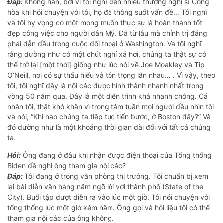
Đáp:
Không hẳn, bởi vì tôi nghĩ đến nhiều thượng nghị sĩ Cộng
hòa khi hỏi chuyện với tôi, họ đã thông suốt vấn đề… Tôi nghĩ
và tôi hy vọng có một mong muốn thực sự là hoàn thành tốt
đẹp công việc cho người dân Mỹ. Đã từ lâu mà chính trị đảng
phái dẫn đầu trong cuộc đối thoại ở Washington. Và tôi nghĩ
rằng dường như có một chút nghỉ xả hơi, chúng ta thật sự có
thể trở lại [một thời] giống như lúc nói về Joe Moakley và Tip
O’Neill, nơi có sự thấu hiểu và tôn trọng lẫn nhau… . Vì vậy, theo
tôi, tôi nghĩ đây là nội các được hình thành nhanh nhất trong
vòng 50 năm qua. Đây là một diễn trình khá nhanh chóng. Cá
nhân tôi, thật khó khăn vì trong tám tuần mọi người đều nhìn tôi
và nói, “Khi nào chúng ta tiếp tục tiến bước, ở Boston đây?” Và
đó dường như là một khoảng thời gian dài đối với tất cả chúng
ta.
Hỏi:
Ông đang ở đâu khi nhận được điện thoại của Tổng thống
Biden đề nghị ông tham gia nội các?
Đáp:
Tôi đang ở trong văn phòng thị trưởng. Tôi chuẩn bị xem
lại bài diễn văn hàng năm ngõ lời với thành phố (State of the
City). Buổi tập dượt diễn ra vào lúc một giờ. Tôi nói chuyện với
tổng thống lúc một giờ kém năm. Ông gọi và hỏi liệu tôi có thể
tham gia nội các của ông không.