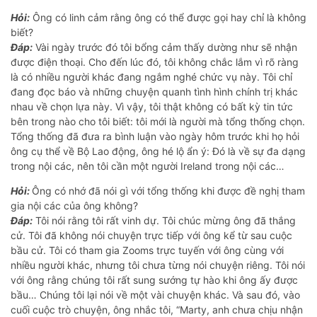
Hỏi:
Ông có linh cảm rằng ông có thể được gọi hay chỉ là không
biết?
Đáp:
Vài ngày trước đó tôi bổng cảm thấy dường như sẽ nhận
được điện thoại. Cho đến lúc đó, tôi không chắc lắm vì rõ ràng
là có nhiều người khác đang ngắm nghé chức vụ này. Tôi chỉ
đang đọc báo và những chuyện quanh tình hình chính trị khác
nhau về chọn lựa này. Vì vậy, tôi thật không có bất kỳ tin tức
bên trong nào cho tôi biết: tôi mới là người mà tổng thống chọn.
Tổng thống đã đưa ra bình luận vào ngày hôm trước khi họ hỏi
ông cụ thể về Bộ Lao động, ông hé lộ ẩn ý: Đó là về sự đa dạng
trong nội các, nên tôi cần một người Ireland trong nội các…
Hỏi:
Ông có nhớ đã nói gì với tổng thống khi được đề nghị tham
gia nội các của ông không?
Đáp:
Tôi nói rằng tôi rất vinh dự. Tôi chúc mừng ông đã thắng
cử. Tôi đã không nói chuyện trực tiếp với ông kể từ sau cuộc
bầu cử. Tôi có tham gia Zooms trực tuyến với ông cùng với
nhiều người khác, nhưng tôi chưa từng nói chuyện riêng. Tôi nói
với ông rằng chúng tôi rất sung sướng tự hào khi ông ấy được
bầu… Chúng tôi lại nói về một vài chuyện khác. Và sau đó, vào
cuối cuộc trò chuyện, ông nhắc tôi, “Marty, anh chưa chịu nhận