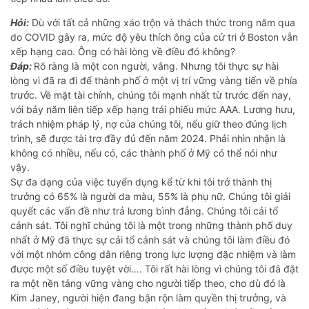
Hỏi:
Dù với tất cả những xáo trộn và thách thức trong năm qua
do COVID gây ra, mức độ yêu thích ông của cử tri ở Boston vẫn
xếp hạng cao. Ông có hài lòng về điều đó không?
Đáp:
Rõ ràng là một con người, vâng. Nhưng tôi thực sự hài
lòng vì đã ra đi để thành phố ở một vị trí vững vàng tiến về phía
trước. Về mặt tài chính, chúng tôi mạnh nhất từ trước đến nay,
với bảy năm liên tiếp xếp hạng trái phiếu mức AAA. Lương hưu,
trách nhiệm pháp lý, nợ của chúng tôi, nếu giữ theo đúng lịch
trình, sẽ được tài trợ đầy đủ đến năm 2024. Phải nhìn nhận là
không có nhiều, nếu có, các thành phố ở Mỹ có thể nói như
vậy.
Sự đa dạng của việc tuyển dụng kể từ khi tôi trở thành thị
trưởng có 65% là người da màu, 55% là phụ nữ. Chúng tôi giải
quyết các vấn đề như trả lương bình đẳng. Chúng tôi cải tổ
cảnh sát. Tôi nghĩ chúng tôi là một trong những thành phố duy
nhất ở Mỹ đã thực sự cải tổ cảnh sát và chúng tôi làm điều đó
với một nhóm công dân riêng trong lực lượng đặc nhiệm và làm
được một số điều tuyệt vời…. Tôi rất hài lòng vì chúng tôi đã đặt
ra một nền tảng vững vàng cho người tiếp theo, cho dù đó là
Kim Janey, người hiện đang bận rộn làm quyền thị trưởng, và