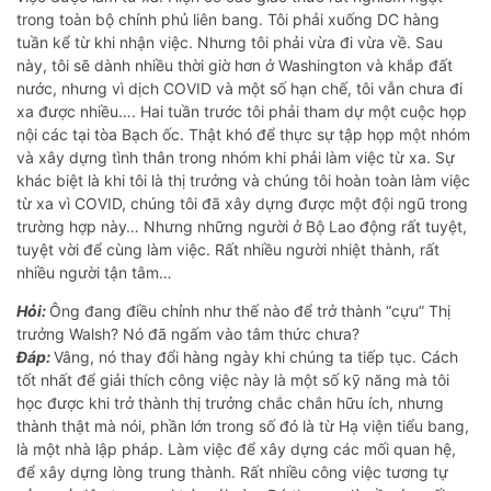
trong toàn bộ chính phủ liên bang. Tôi phải xuống DC hàng
tuần kể từ khi nhận việc. Nhưng tôi phải vừa đi vừa về. Sau
này, tôi sẽ dành nhiều thời giờ hơn ở Washington và khắp đất
nước, nhưng vì dịch COVID và một số hạn chế, tôi vẫn chưa đi
xa được nhiều…. Hai tuần trước tôi phải tham dự một cuộc họp
nội các tại tòa Bạch ốc. Thật khó để thực sự tập họp một nhóm
và xây dựng tình thân trong nhóm khi phải làm việc từ xa. Sự
khác biệt là khi tôi là thị trưởng và chúng tôi hoàn toàn làm việc
từ xa vì COVID, chúng tôi đã xây dựng được một đội ngũ trong
trường hợp này… Nhưng những người ở Bộ Lao động rất tuyệt,
tuyệt vời để cùng làm việc. Rất nhiều người nhiệt thành, rất
nhiều người tận tâm…
Hỏi:
Ông đang điều chỉnh như thế nào để trở thành “cựu” Thị
trưởng Walsh? Nó đã ngấm vào tâm thức chưa?
Đáp:
Vâng, nó thay đổi hàng ngày khi chúng ta tiếp tục. Cách
tốt nhất để giải thích công việc này là một số kỹ năng mà tôi
học được khi trở thành thị trưởng chắc chắn hữu ích, nhưng
thành thật mà nói, phần lớn trong số đó là từ Hạ viện tiểu bang,
là một nhà lập pháp. Làm việc để xây dựng các mối quan hệ,
để xây dựng lòng trung thành. Rất nhiều công việc tương tự