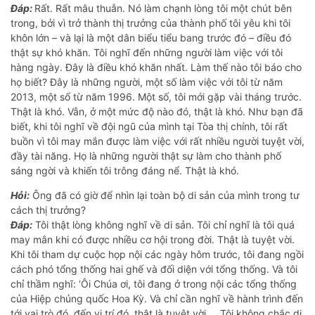
Đáp:
Rất. Rất mâu thuẫn. Nó làm chạnh lòng tôi một chút bên
trong, bởi vì trở thành thị trưởng của thành phố tôi yêu khi tôi
khôn lớn – và lại là một dân biểu tiểu bang trước đó – điều đó
thật sự khó khăn. Tôi nghĩ đến những người làm việc với tôi
hàng ngày. Đây là điều khó khăn nhất. Làm thế nào tôi báo cho
họ biết? Đây là những người, một số làm việc với tôi từ năm
2013, một số từ năm 1996. Một số, tôi mới gặp vài tháng trước.
Thật là khó. Vẫn, ở một mức độ nào đó, thật là khó. Như bạn đã
biết, khi tôi nghĩ về đội ngũ của mình tại Tòa thị chính, tôi rất
buồn vì tôi may mắn được làm việc với rất nhiều người tuyệt vời,
đầy tài năng. Họ là những người thật sự làm cho thành phố
sáng ngời và khiến tôi trông đáng nể. Thật là khó.
Hỏi:
Ông đã có giờ để nhìn lại toàn bộ di sản của mình trong tư
cách thị trưởng?
Đáp:
Tôi thật lòng không nghĩ về di sản. Tôi chỉ nghĩ là tôi quá
may mắn khi có được nhiều cơ hội trong đời. Thật là tuyệt vời.
Khi tôi tham dự cuộc họp nội các ngày hôm trước, tôi đang ngồi
cách phó tổng thống hai ghế và đối diện với tổng thống. Và tôi
chỉ thầm nghĩ: ‘Ôi Chúa ơi, tôi đang ở trong nội các tổng thống
của Hiệp chủng quốc Hoa Kỳ. Và chỉ cần nghĩ về hành trình đến
tới vai trò đó, đến vị trí đó, thật là tuyệt vời…. Tôi không chắc di